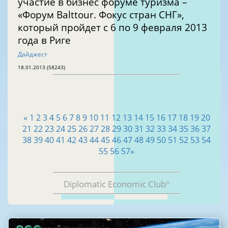
участие в бизнес форуме туризма –
«Форум Balttour. Фокус стран СНГ»,
который пройдет с 6 по 9 февраля 2013
года в Риге
Дайджест
18.01.2013 (58243)
«
1
2
3
4
5
6
7
8
9
10
11
12
13
14
15
16
17
18
19
20
21
22
23
24
25
26
27
28
29
30
31
32
33
34
35
36
37
38
39
40
41
42
43
44
45
46
47
48
49
50
51
52
53
54
55
56
57
»
Diplomatic Economic Club
®