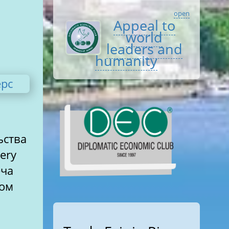
open
Appeal to
world
leaders and
humanity
ьства
еча
ром