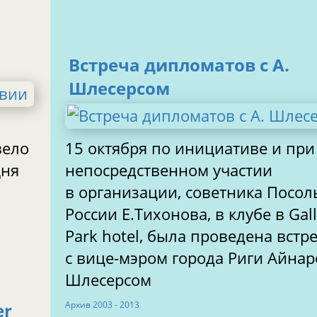
Встреча дипломатов с А.
Шлесерсом
вело
15 октября по инициативе и при
Дня
непосредственном участии
в организации, советника Посол
России Е.Тихонова, в клубе в Gallery
Park hotel, была проведена встр
с вице-мэром города Риги Айна
Шлесерсом
Aрхив 2003 - 2013
er