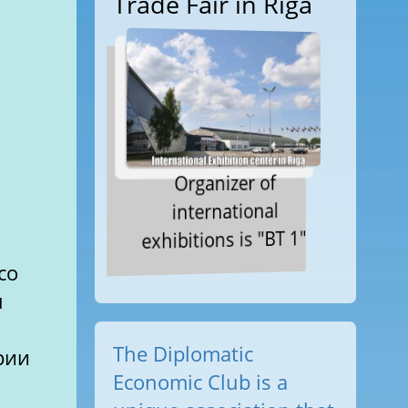
Trade Fair in Riga
Organizer of
international
exhibitions is "BT 1"
со
л
The Diplomatic
рии
Economic Club is a