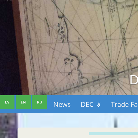
D
LV
EN
RU
News
DEC
⇓
Trade Fa