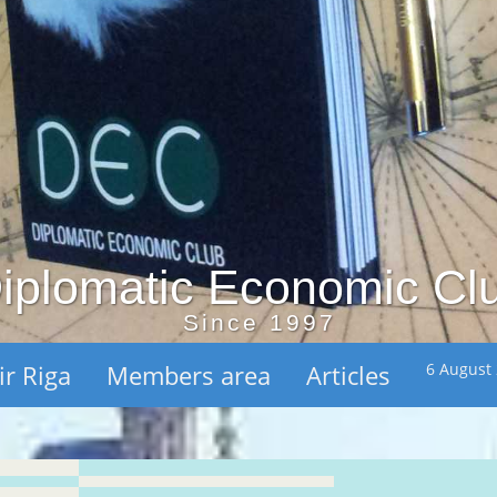
iplomatic Economic Cl
Since 1997
ir Riga
Members area
Articles
6 August