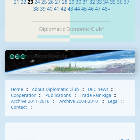
21
22
23
24
25
26
27
28
29
30
31
32
33
34
35
36
37
38
39
40
41
42
43
44
45
46
47
48
»
Diplomatic Economic Club
®
Home
::
About Diplomatic Club
::
DEC news
::
Cooperation
::
Publications
::
Trade Fair Riga
::
Archive 2011-2016
::
Archive 2004-2010
::
Legal
::
Contact
::
open