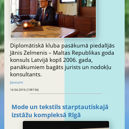
Diplomātiskā kluba pasākumā piedalījās
Jānis Zelmenis – Maltas Republikas goda
konsuls Latvijā kopš 2006. gada,
panākumiem bagāts jurists un nodokļu
konsultants.
Jaunumi
14.04.2016 (138134)
Mode un tekstils starptautiskajā
izstāžu kompleksā Rīgā