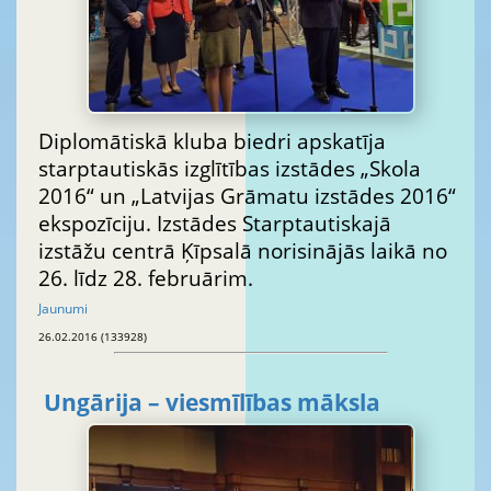
Diplomātiskā kluba biedri apskatīja
starptautiskās izglītības izstādes „Skola
2016“ un „Latvijas Grāmatu izstādes 2016“
ekspozīciju. Izstādes Starptautiskajā
izstāžu centrā Ķīpsalā norisinājās laikā no
26. līdz 28. februārim.
Jaunumi
26.02.2016 (133928)
Ungārija – viesmīlības māksla