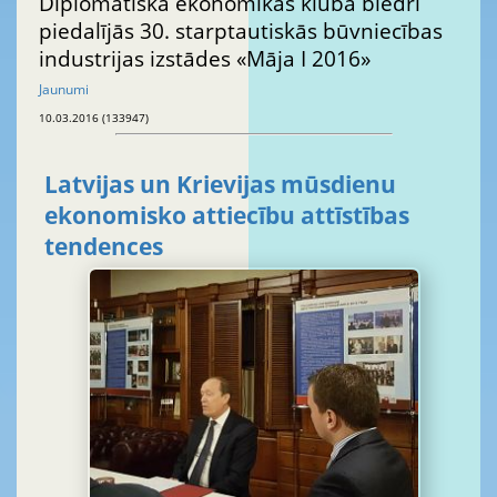
Diplomātiskā ekonomikas kluba biedri
piedalījās 30. starptautiskās būvniecības
industrijas izstādes «Māja I 2016»
Jaunumi
10.03.2016 (133947)
Latvijas un Krievijas mūsdienu
ekonomisko attiecību attīstības
tendences