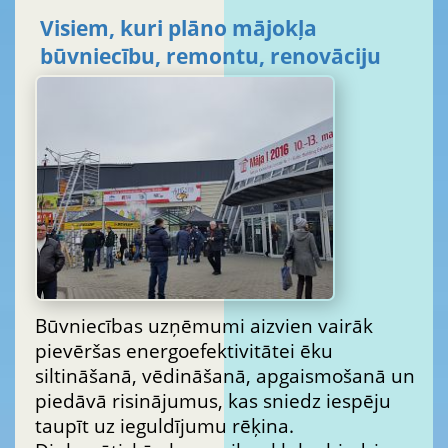
Visiem, kuri plāno mājokļa
būvniecību, remontu, renovāciju
Būvniecības uzņēmumi aizvien vairāk
pievēršas energoefektivitātei ēku
siltināšanā, vēdināšanā, apgaismošanā un
piedāvā risinājumus, kas sniedz iespēju
taupīt uz ieguldījumu rēķina.