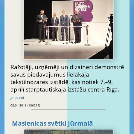
Ražotāji, uzņēmēji un dizaineri demonstrē
savus piedāvājumus lielākajā
tekstilnozares izstādē, kas notiek 7.–9.
aprīlī starptautiskajā izstāžu centrā Rīgā.
Jaunumi
08.04.2016 (136214)
Maslenicas svētki Jūrmalā