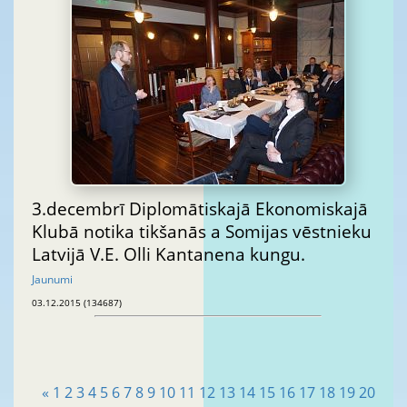
3.decembrī Diplomātiskajā Ekonomiskajā
Klubā notika tikšanās a Somijas vēstnieku
Latvijā V.E. Olli Kantanena kungu.
Jaunumi
03.12.2015 (134687)
«
1
2
3
4
5
6
7
8
9
10
11
12
13
14
15
16
17
18
19
20