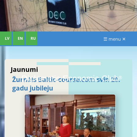
LV
EN
RU
☰ menu ✕
Jaunumi
Diplomatic Economic Club
Žurnāls Baltic-course.com svin 20.
®
gadu jubileju