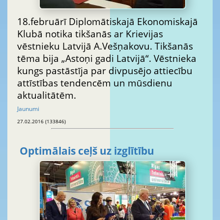
18.februārī Diplomātiskajā Ekonomiskajā
Klubā notika tikšanās ar Krievijas
vēstnieku Latvijā A.Vešņakovu. Tikšanās
tēma bija „Astoņi gadi Latvijā“. Vēstnieka
kungs pastāstīja par divpusējo attiecību
attīstības tendencēm un mūsdienu
aktualitātēm.
Jaunumi
27.02.2016 (133846)
Optimālais ceļš uz izglītību