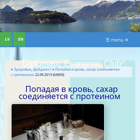
LV
EN
☰ menu ✕
Diplomatic Economic Club
®
»
Здоровье
,
Дайджест
»
Попадая в кровь, сахар соединяется
с протеином
22.09.2013 (63693)
Попадая в кровь, сахар
соединяется с протеином