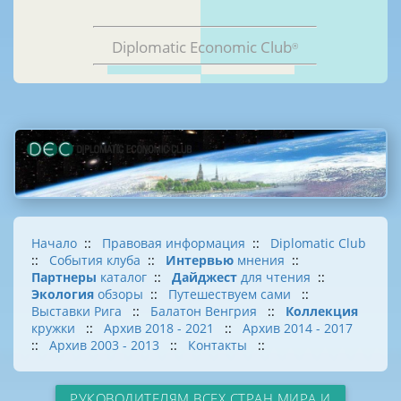
Diplomatic Economic Club
®
Начало
::
Правовая информация
::
Diplomatic Club
::
События клуба
::
Интервью
мнения
::
Партнеры
каталог
::
Дайджест
для чтения
::
Экология
обзоры
::
Путешествуем сами
::
Выставки Рига
::
Балатон Венгрия
::
Коллекция
кружки
::
Архив 2018 - 2021
::
Архив 2014 - 2017
::
Архив 2003 - 2013
::
Контакты
::
РУКОВОДИТЕЛЯМ ВСЕХ СТРАН МИРА И