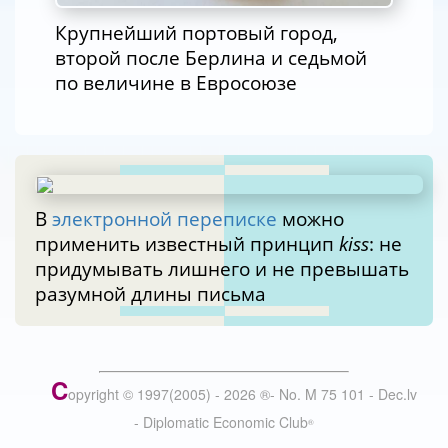
Крупнейший портовый город,
второй после Берлина и седьмой
по величине в Евросоюзе
В
электронной переписке
можно
применить известный принцип
kiss
: не
придумывать лишнего и не превышать
разумной длины письма
C
opyright © 1997(2005) -
2026
®
- No. M 75 101 - Dec.lv
- Diplomatic Economic Club
®