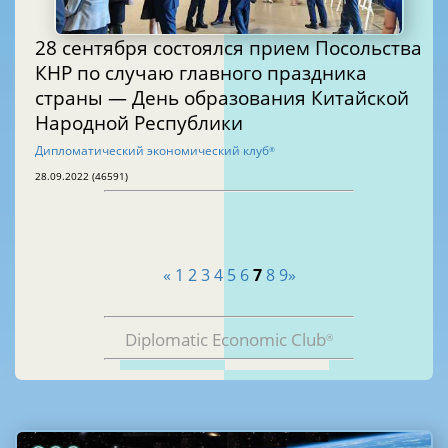
28 сентября состоялся прием Посольства
КНР по случаю главного праздника
страны — День образования Китайской
Народной Республики
Дипломатический экономический клуб
®
28.09.2022 (46591)
«
1
2
3
4
5
6
7
8
9
»
Diplomatic Economic Club
®