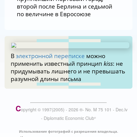
второй после Берлина и седьмой
по величине в Евросоюзе
В
электронной переписке
можно
применить известный принцип
kiss
: не
придумывать лишнего и не превышать
разумной длины письма
C
opyright © 1997(2005) -
2026
®
- No. M 75 101 - Dec.lv
- Diplomatic Economic Club
®
Использование фотографий с разрешения владельца.