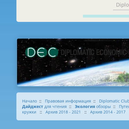
Dipl
Начало
::
Правовая информация
::
Diplomatic Clu
Дайджест
для чтения
::
Экология
обзоры
::
Путе
кружки
::
Архив 2018 - 2021
::
Архив 2014 - 2017