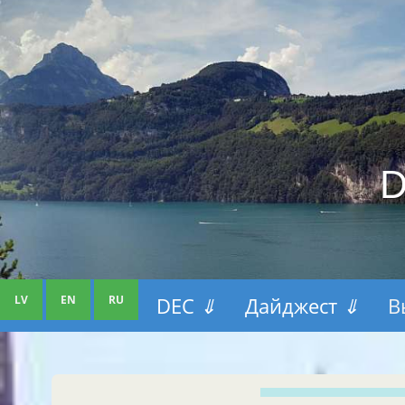
D
LV
EN
RU
DEC
⇓
Дайджест
⇓
В