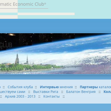
omatic Economic Club
®
b
::
События клуба
::
Интервью
мнения
::
Партнеры
катало
шествуем сами
::
Выставки Рига
::
Балатон Венгрия
::
Кол
::
Архив 2003 - 2013
::
Контакты
::