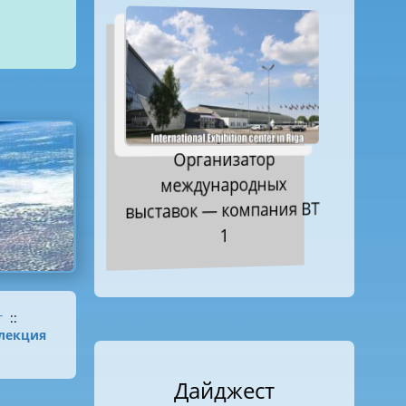
Организатор
международных
выставок — компания ВТ
1
г
::
лекция
Дайджест