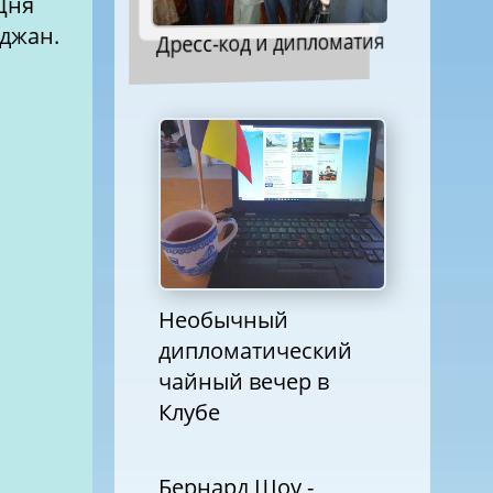
Дня
джан.
Дресс-код и дипломатия
Необычный
дипломатический
чайный вечер в
Клубе
Бернард Шоу -