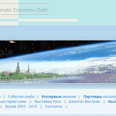
omatic Economic Club
®
b
::
События клуба
::
Интервью
мнения
::
Партнеры
катало
шествуем сами
::
Выставки Рига
::
Балатон Венгрия
::
Кол
::
Архив 2003 - 2013
::
Контакты
::