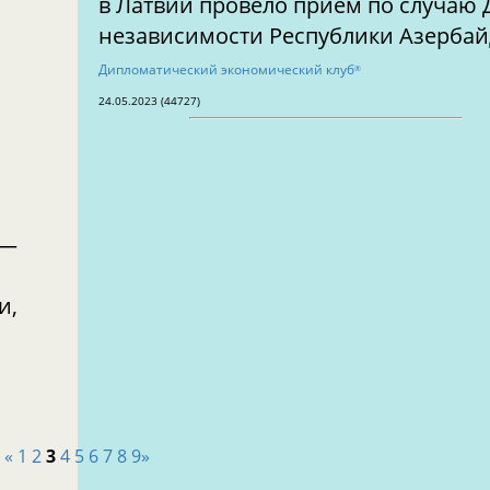
в Латвии провело прием по случаю 
независимости Республики Азербай
Дипломатический экономический клуб
®
24.05.2023 (44727)
 —
и,
«
1
2
3
4
5
6
7
8
9
»