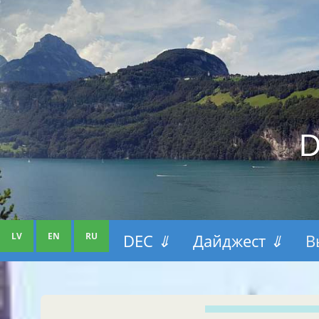
D
LV
EN
RU
DEC
⇓
Дайджест
⇓
В