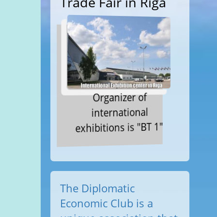
Trade Fair in Riga
Organizer of
international
exhibitions is "BT 1"
The Diplomatic
Economic Club is a