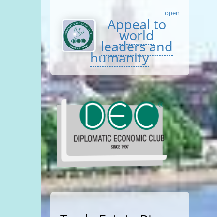
open
Appeal to
world
leaders and
humanity