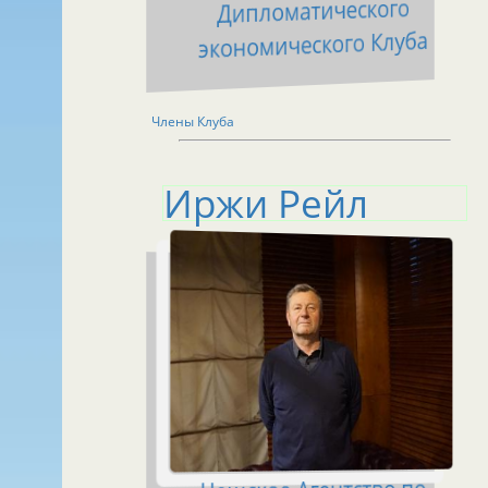
Дипломатического
экономического Клуба
Члены Клуба
Иржи Рейл