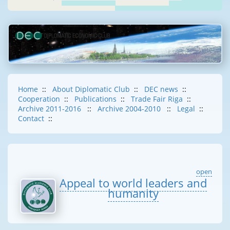
Home
::
About Diplomatic Club
::
DEC news
::
Cooperation
::
Publications
::
Trade Fair Riga
::
Archive 2011-2016
::
Archive 2004-2010
::
Legal
::
Contact
::
open
Appeal to world leaders and
humanity