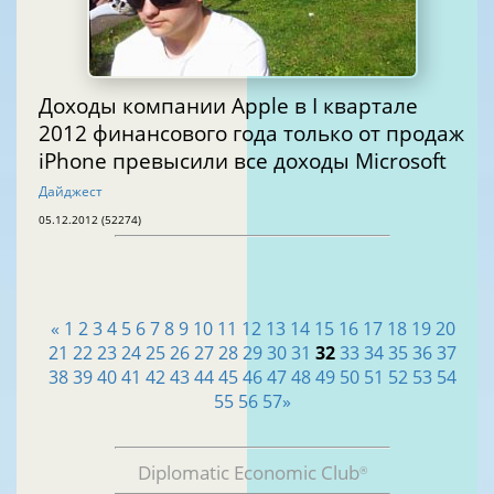
Доходы компании Apple в I квартале
2012 финансового года только от продаж
iPhone превысили все доходы Microsoft
Дайджест
05.12.2012 (52274)
«
1
2
3
4
5
6
7
8
9
10
11
12
13
14
15
16
17
18
19
20
21
22
23
24
25
26
27
28
29
30
31
32
33
34
35
36
37
38
39
40
41
42
43
44
45
46
47
48
49
50
51
52
53
54
55
56
57
»
Diplomatic Economic Club
®