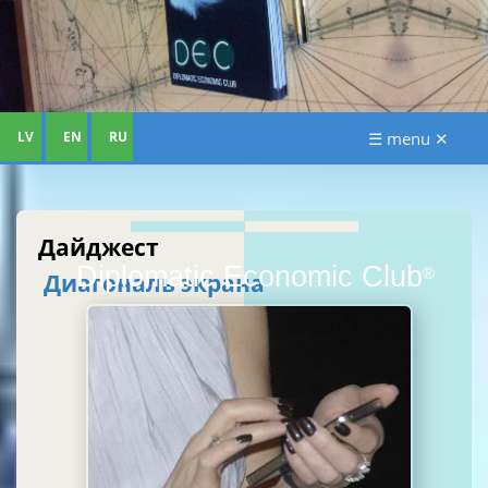
LV
EN
RU
☰ menu ✕
Дайджест
Diplomatic Economic Club
®
Диагональ экрана