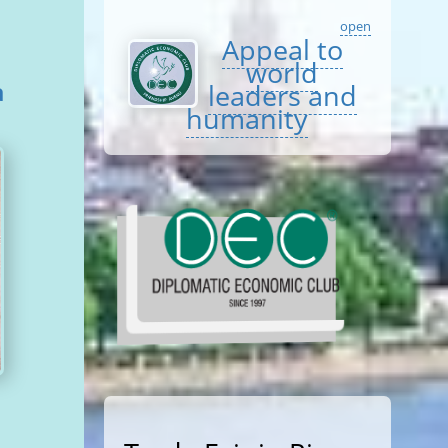
open
Appeal to
world
а
leaders and
humanity