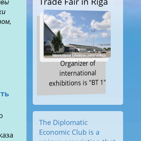
Trade Fair in Riga
авы
хи
ом,
Organizer of
international
exhibitions is "BT 1"
ить
о
The Diplomatic
Economic Club is a
каза