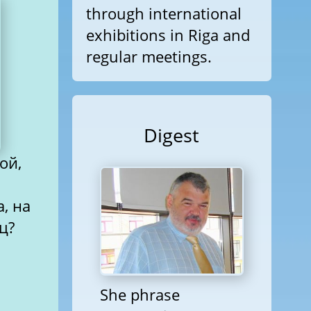
through international
exhibitions in Riga and
regular meetings.
Digest
ой,
, на
ц?
She phrase