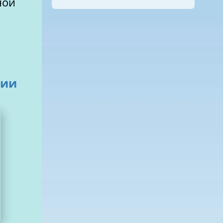
ной
нии