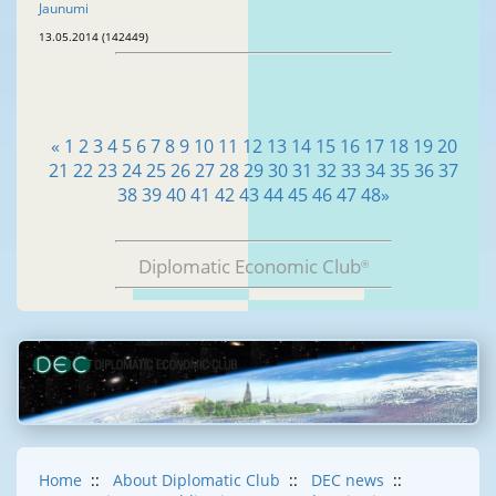
Jaunumi
13.05.2014 (142449)
«
1
2
3
4
5
6
7
8
9
10
11
12
13
14
15
16
17
18
19
20
21
22
23
24
25
26
27
28
29
30
31
32
33
34
35
36
37
38
39
40
41
42
43
44
45
46
47
48
»
Diplomatic Economic Club
®
Home
::
About Diplomatic Club
::
DEC news
::