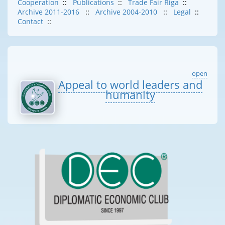
Cooperation
::
Publications
::
Trade Fair Riga
::
Archive 2011-2016
::
Archive 2004-2010
::
Legal
::
Contact
::
open
Appeal to world leaders and
humanity