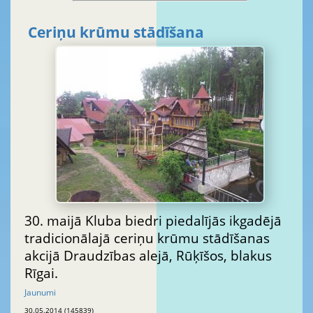
Ceriņu krūmu stādīšana
30. maijā Kluba biedri piedalījās ikgadējā
tradicionālajā ceriņu krūmu stādīšanas
akcijā Draudzības alejā, Rūķīšos, blakus
Rīgai.
Jaunumi
30.05.2014 (145839)