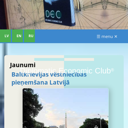
LV
EN
RU
☰ menu ✕
Jaunumi
Diplomatic Economic Club
®
Baltkrievijas vēstniecības
pieņemšana Latvijā