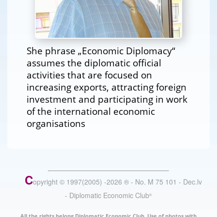
She phrase „Economic Diplomacy“
assumes the diplomatic official
activities that are focused on
increasing exports, attracting foreign
investment and participating in work
of the international economic
organisations
C
opyright © 1997(2005) -
2026
®
- No. M 75 101 - Dec.lv
- Diplomatic Economic Club
®
All the rights belong Diplomatic Economic Club. Use of photos with