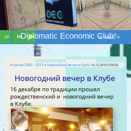
Diplomatic Economic Club
®
LV
EN
RU
☰ menu ✕
»
Aрхив 2003 - 2013
»
Новогодний вечер в Клубе
16.12.2010 (15632)
Новогодний вечер в Клубе
16 декабря по традиции прошел
рождественский и новогодний вечер
в Клубе.