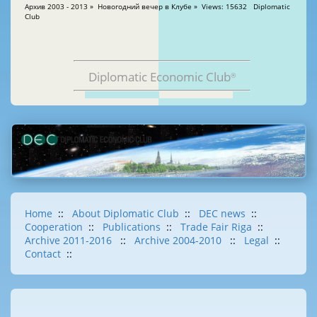
Aрхив 2003 - 2013 » Новогодний вечер в Клубе » Views: 15632 Diplomatic
Club
Diplomatic Economic Club
®
Home
::
About Diplomatic Club
::
DEC news
::
Cooperation
::
Publications
::
Trade Fair Riga
::
Archive 2011-2016
::
Archive 2004-2010
::
Legal
::
Contact
::