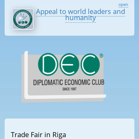
open
Appeal to world leaders and
humanity
Trade Fair in Riga