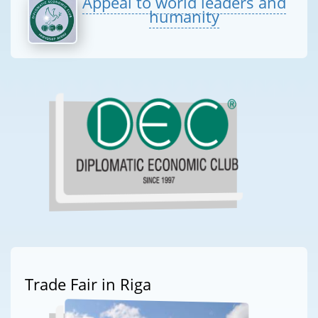
Appeal to world leaders and
humanity
Trade Fair in Riga