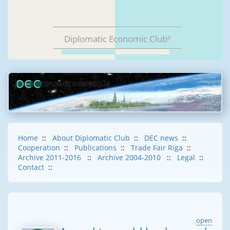
Diplomatic Economic Club
®
Home
::
About Diplomatic Club
::
DEC news
::
Cooperation
::
Publications
::
Trade Fair Riga
::
Archive 2011-2016
::
Archive 2004-2010
::
Legal
::
Contact
::
open