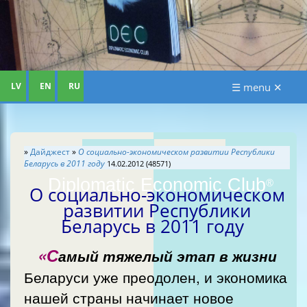
LV
EN
RU
☰ menu ✕
»
Дайджест
»
О социально-экономическом развитии Республики
Беларусь в 2011 году
14.02.2012 (48571)
Diplomatic Economic Club
®
О социально-экономическом
развитии Республики
Беларусь в 2011 году
«С
амый тяжелый этап в жизни
Беларуси уже преодолен, и экономика
нашей страны начинает новое