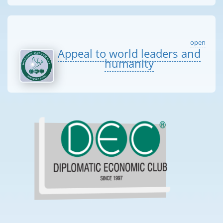
open
Appeal to world leaders and
humanity