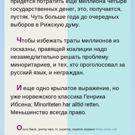
придется потратить еще миллиона четыре
государственных денег, это, получается,
пустяк. Чуть больше года до очередных
выборов в Рижскую думу.
Ч
тобы избежать траты миллионов из
госказны, правящей коалиции надо
незамедлительно решать проблему
миноритариев, и тех, кто проголосовал за
русский язык, и неграждан.
И
еще одно крылатое выражение, но
уже норвежского классика Генрика
Ибсена: Minoriteten har alltid retten.
Меньшинство всегда право.
О
льга Павук, доктор наук, гл. редактор, издатель журнала
Baltic-course.com