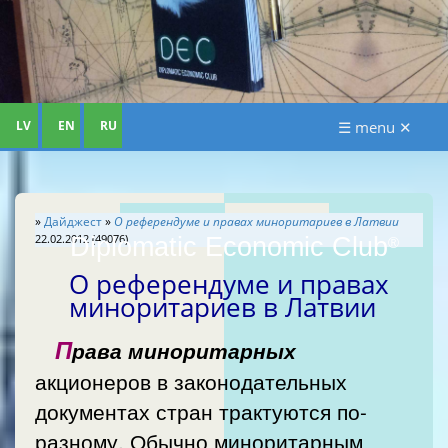
LV
EN
RU
☰ menu ✕
»
Дайджест
»
О референдуме и правах миноритариев в Латвии
22.02.2012 (49076)
Diplomatic Economic Club
®
О референдуме и правах
миноритариев в Латвии
П
рава миноритарных
акционеров в законодательных
документах стран трактуются по-
разному. Обычно миноритарным