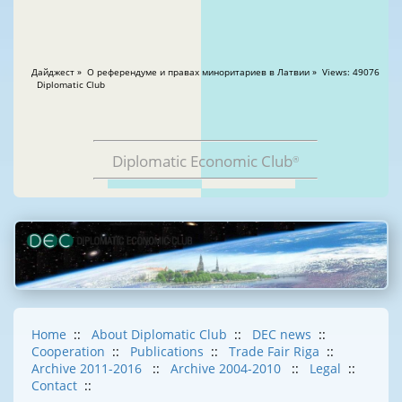
Дайджест » О референдуме и правах миноритариев в Латвии » Views: 49076
Diplomatic Club
Diplomatic Economic Club
®
Home
::
About Diplomatic Club
::
DEC news
::
Cooperation
::
Publications
::
Trade Fair Riga
::
Archive 2011-2016
::
Archive 2004-2010
::
Legal
::
Contact
::