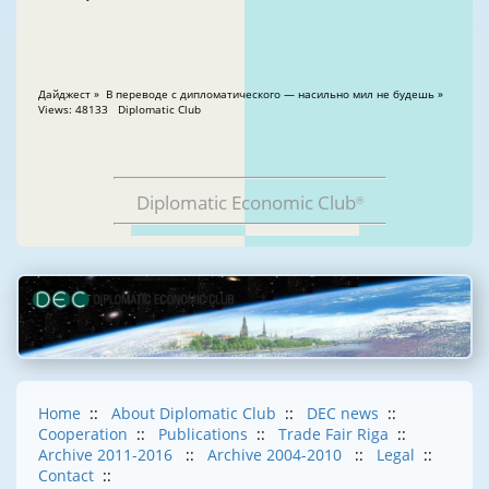
Дайджест » В переводе с дипломатического — насильно мил не будешь »
Views: 48133 Diplomatic Club
Diplomatic Economic Club
®
Home
::
About Diplomatic Club
::
DEC news
::
Cooperation
::
Publications
::
Trade Fair Riga
::
Archive 2011-2016
::
Archive 2004-2010
::
Legal
::
Contact
::