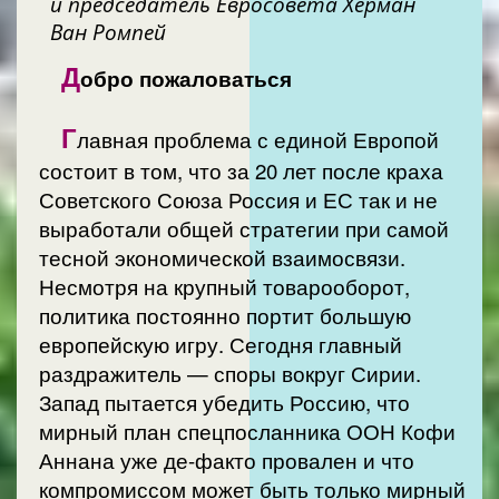
и председатель Евросовета Херман
Ван Ромпей
Д
обро пожаловаться
Г
лавная проблема с единой Европой
состоит в том, что за 20 лет после краха
Советского Союза Россия и ЕС так и не
выработали общей стратегии при самой
тесной экономической взаимосвязи.
Несмотря на крупный товарооборот,
политика постоянно портит большую
европейскую игру. Сегодня главный
раздражитель — споры вокруг Сирии.
Запад пытается убедить Россию, что
мирный план спецпосланника ООН Кофи
Аннана уже де-факто провален и что
компромиссом может быть только мирный