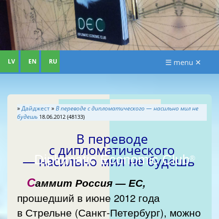
LV
EN
RU
☰ menu ✕
»
Дайджест
»
В переводе с дипломатического — насильно мил не
будешь
18.06.2012 (48133)
В переводе
с дипломатического
Diplomatic Economic Club
— насильно мил не будешь
®
С
аммит Россия — ЕС,
прошедший в июне 2012 года
в Стрельне (Санкт-Петербург), можно