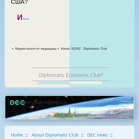
США?
И
тоги
» Маркетологи от медицины » Views: 55392 Diplomatic Club
Diplomatic Economic Club
®
Home
::
About Diplomatic Club
::
DEC news
::