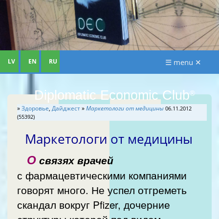
LV
EN
RU
☰ menu ✕
Diplomatic Economic Club
®
»
Здоровье
,
Дайджест
»
Маркетологи от медицины
06.11.2012
(55392)
Маркетологи от медицины
О
связях врачей
с фармацевтическими компаниями
говорят много. Не успел отгреметь
скандал вокруг Pfizer, дочерние
структуры которой под видом