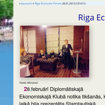
»
Jaunumi
»
Riga Economic Forum
28.01.2013 (151411)
Riga 
Pavels Morozovs
28.februārī Diplomātiskajā
Ekonomiskajā Klubā notika tikšanās, 
laikā bija prezentēta Starptautiskā