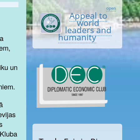
open
Appeal to
world
leaders and
humanity
ma
iem,
iku un
eniem.
evijas
s
 Kluba