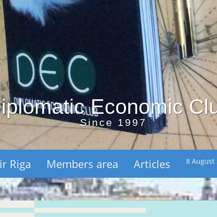
iplomatic Economic Cl
Since 1997
ir Riga
Members area
Articles
8 August