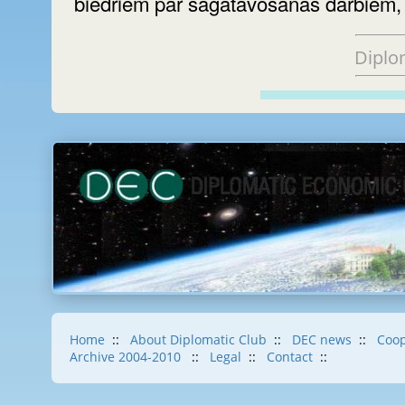
biedriem par sagatavošanās darbiem,
Diplo
Home
::
About Diplomatic Club
::
DEC news
::
Coop
Archive 2004-2010
::
Legal
::
Contact
::