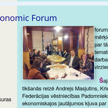
Economic Forum
foru
mērķ
par tā
temat
darba
virzi
Šajā
tikšanās reizē Andrejs Masjutins, Kri
Federācijas vēstniecības Padomniek
kuras
ekonomiskajos jautājumos kļuva par