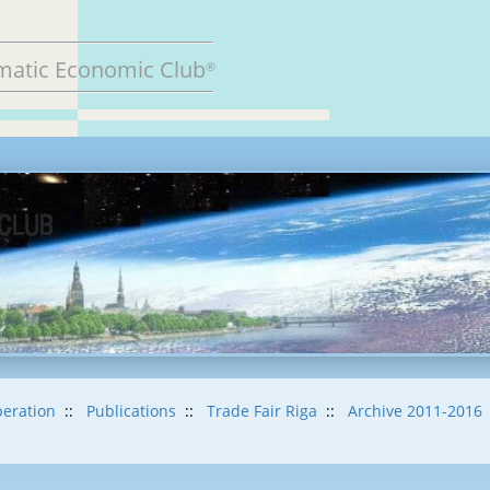
matic Economic Club
®
eration
::
Publications
::
Trade Fair Riga
::
Archive 2011-2016