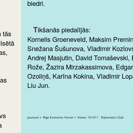
biedri.
Tikšanās piedalījās:
Kornelis Groeneveld, Maksim Premin
ilsētā
Snežana Šušunova, Vladimir Kozlovs
as,
Andrej Masjutin, David Tomaševski, 
s
Rože, Žazira Mirzakassimova, Edga
Ozoliņš, Karīna Kokina, Vladimir Lop
gas
Liu Jun.
Jaunumi » Riga Economic Forum » Views: 151411 Diplomatic Club
a