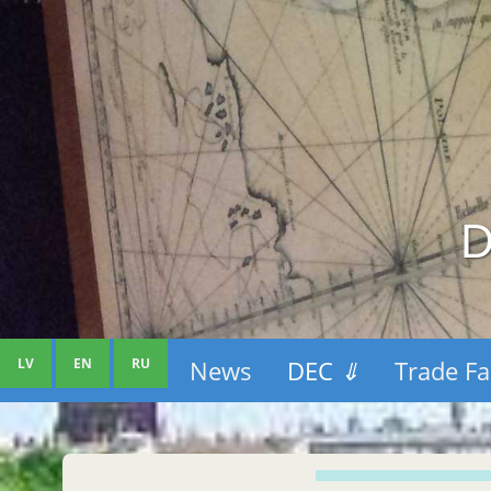
D
LV
EN
RU
News
DEC
⇓
Trade Fa