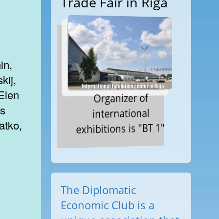
Trade Fair in Riga
in,
kij,
Elen
Organizer of
rs
international
atko,
exhibitions is "BT 1"
The Diplomatic
Economic Club is a