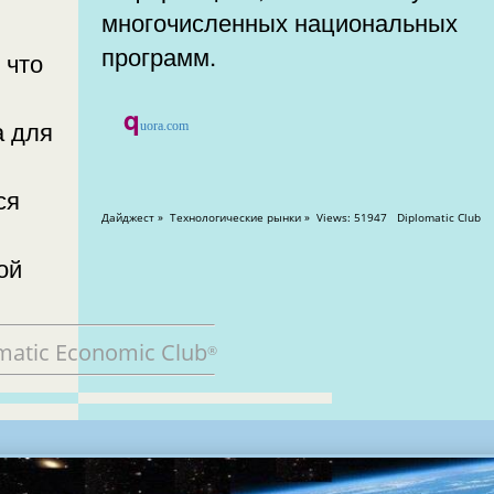
многочисленных национальных
программ.
 что
q
а для
uora.com
ся
Дайджест » Технологические рынки » Views: 51947 Diplomatic Club
ой
matic Economic Club
®