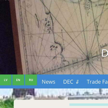
D
LV
EN
RU
News
DEC
⇓
Trade Fa