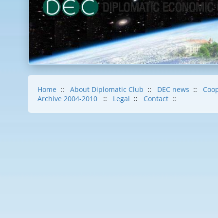
Home
::
About Diplomatic Club
::
DEC news
::
Coop
Archive 2004-2010
::
Legal
::
Contact
::