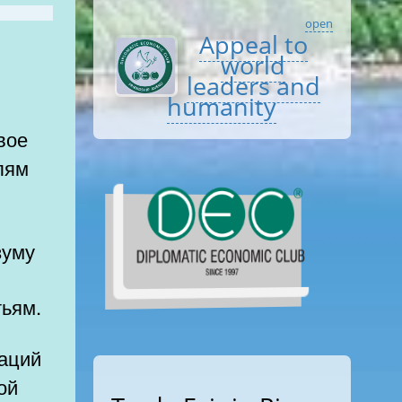
open
Appeal to
world
leaders and
humanity
лям
зуму
тьям.