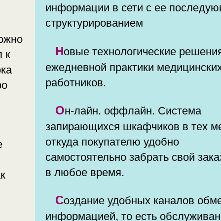
информации в сети с ее последу
структурированием
ожно
Новые технологические решения для
п к
ежедневной практики медицински
ока
работников.
ро
Он-лайн. оффлайн. Система
запирающихся шкафчиков в тех ме
откуда покупателю удобно
е
самостоятельно забрать свой зака
в любое время.
к
Создание удобных каналов обмена
информацией, то есть обслуживание