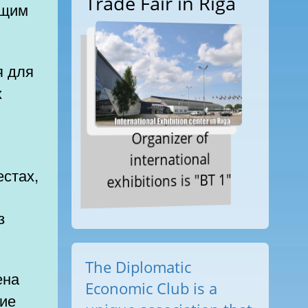
Trade Fair in Riga
ющим
х
Organizer of
international
стах,
exhibitions is "BT 1"
з
The Diplomatic
Economic Club is a