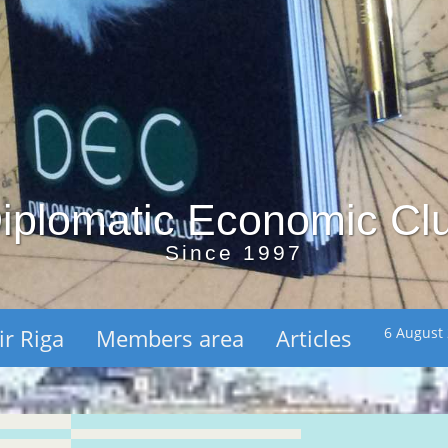
iplomatic Economic Cl
Since 1997
ir Riga
Members area
Articles
6 August