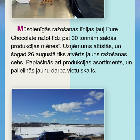
M
ūsdienīgās ražošanas līnijas ļauj Pure
Chocolate ražot līdz pat 30 tonnām saldās
produkcijas mēnesī. Uzņēmums attīstās, un
šogad 26.augustā tiks atvērts jauns ražošanas
cehs. Paplašinās arī produkcijas asortiments, un
palielinās jaunu darba vietu skaits.