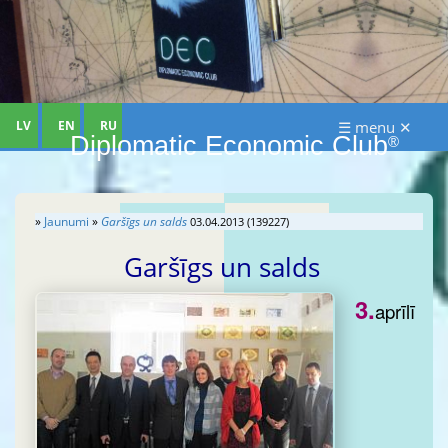
LV
EN
RU
☰ menu ✕
Diplomatic Economic Club
®
»
Jaunumi
»
Garšīgs un salds
03.04.2013 (139227)
Garšīgs un salds
3.
aprīlī