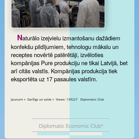
N
aturālo izejvielu izmantošanu dažādiem
konfekšu pildījumiem, tehnologu mākslu un
receptes novērtē patērētāji, izvēloties
kompānijas Pure produkciju ne tikai Latvijā, bet
arī citās valstīs. Kompānijas produkcija tiek
eksportēta uz 17 pasaules valstīm.
Jaunumi » Garšīgs un salds » Views: 139227 Diplomatic Club
Diplomatic Economic Club
®