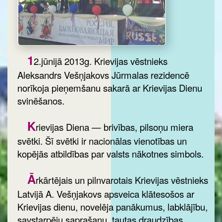
1
2.jūnijā 2013g. Krievijas vēstnieks
Aleksandrs Vešņjakovs Jūrmalas rezidencē
norīkoja pieņemšanu sakarā ar Krievijas Dienu
svinēšanos.
K
rievijas Diena — brivības, pilsoņu miera
svētki. Šī svētki ir nacionālas vienotības un
kopējās atbildības par valsts nākotnes simbols.
Ā
rkārtējais un pilnvarotais Krievijas vēstnieks
Latvijā A. Vešņjakovs apsveica klātesošos ar
Krievijas dienu, novelēja panākumus, labklājību,
savstarpēju saprašanu, tautas draudzības