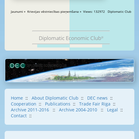
Jaunumi » Krievijas vēstniecības pieņemšana » Views: 132972 Diplomatic Club
Diplomatic Economic Club
®
Home
::
About Diplomatic Club
::
DEC news
::
Cooperation
::
Publications
::
Trade Fair Riga
::
Archive 2011-2016
::
Archive 2004-2010
::
Legal
::
Contact
::