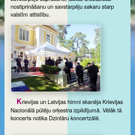
nostiprināšanu un savstarpēju sakaru starp
valstīm attistību.
K
rievijas un Latvijas himni skanēja Krievijas
Nacionālā pūtēju orķestra izpildījumā. Vēlāk tā
koncerts notika Dzintāru koncertzālē.