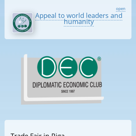
open
Appeal to world leaders and
humanity
Trade Fair in Riga