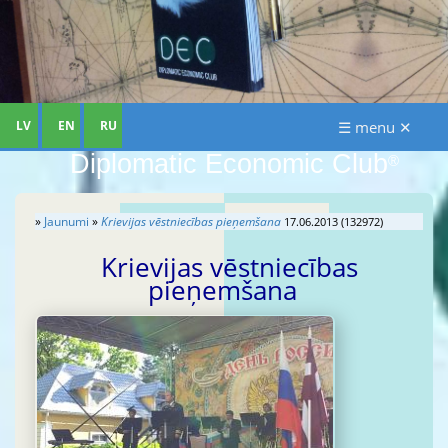
LV
EN
RU
☰ menu ✕
Diplomatic Economic Club
®
»
Jaunumi
»
Krievijas vēstniecības pieņemšana
17.06.2013 (132972)
Krievijas vēstniecības
pieņemšana