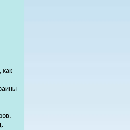
 как
раины
д.