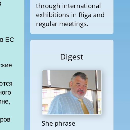
3
through international
exhibitions in Riga and
regular meetings.
 в ЕС
Digest
ские
ются
ине,
тров
She phrase