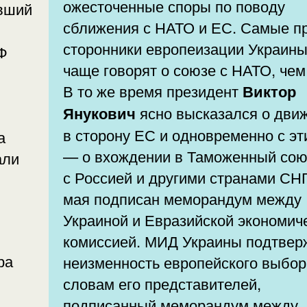
ожесточенные споры по поводу
явший
сближения с НАТО и ЕС. Самые п
сторонники европеизации Украины
Ф
чаще говорят о союзе с НАТО, чем
В то же время президент
Виктор
Янукович
ясно высказался о дви
в сторону ЕС и одновременно с э
а
— о вхождении в Таможенный сою
али
с Россией и другими странами СНГ
мая подписан меморандум между
Украиной и Евразийской экономич
комиссией. МИД Украины подтвер
неизменность европейского выбор
словам его представителей,
подписанный меморандум между