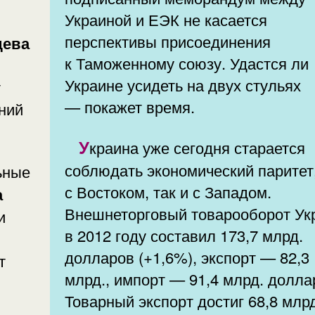
Украиной и ЕЭК не касается
перспективы присоединения
дева
к Таможенному союзу. Удастся ли
Украине усидеть на двух стульях
т
— покажет время.
ний
Украина уже сегодня старается
соблюдать экономический паритет,
с Востоком, так и с Западом.
а
Внешнеторговый товарооборот Ук
и
в 2012 году составил 173,7 млрд.
долларов (+1,6%), экспорт — 82,3
т
млрд., импорт — 91,4 млрд. долларов.
Товарный экспорт достиг 68,8 млр