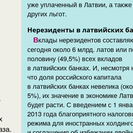
уже уплаченный в Латвии, а также
других льгот.
Нерезиденты в латвийских б
Вклады нерезидентов составляют
сегодня около 6 млрд. латов или п
половину (49,5%) всех вкладов
в латвийских банках. И, несмотря 
что доля российского капитала
в латвийских банках невелика (ок
5%), их значение в экономике Лат
,
будет расти. С введением с 1 янв
2013 года благоприятного налогового
х
режима для иностранных холдинг
аза.
и соглашения об избежании двойн