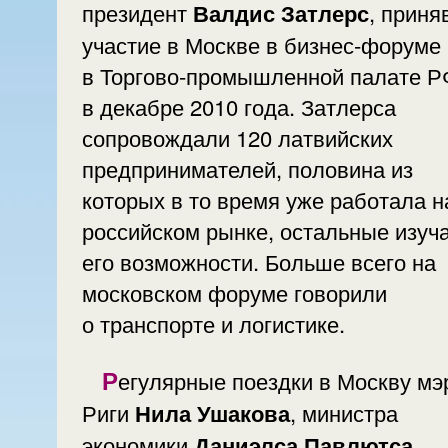
президент
Валдис Затлерс
, прин
участие в Москве в бизнес-форуме
в Торгово-промышленной палате Р
в декабре 2010 года. Затлерса
сопровождали 120 латвийских
предпринимателей, половина из
которых в то время уже работала н
российском рынке, остальные изуч
его возможности. Больше всего на
московском форуме говорили
о транспорте и логистике.
Регулярные поездки в Москву мэра
Риги
Нила Ушакова
, министра
экономики
Даниэлса Павлютса
,