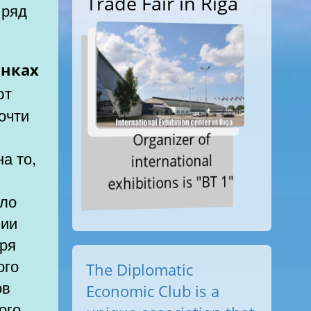
Trade Fair in Riga
 ряд
анках
очти
Organizer of
на то,
international
exhibitions is "BT 1"
оло
вии
аря
The Diplomatic
ов
Economic Club is a
ого