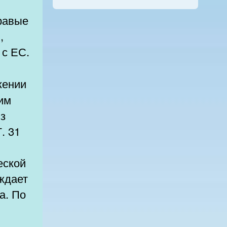
равые
,
 с ЕС.
жении
тим
з
. 31
еской
ждает
а. По