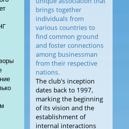
unique association that
ет
brings together
individuals from
НГ
various countries to
find common ground
and foster connections
among businessman
from their respective
е
nations.
ание
The club's inception
лько
dates back to 1997,
marking the beginning
рм
of its vision and the
establishment of
internal interactions