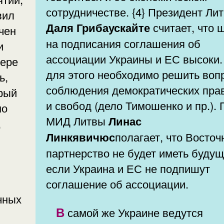
сотрудничестве. {4} Президент Ли
вил
Даля Грибаускайте
считает, что 
чен
на подписания соглашения об
ассоциации Украины и ЕС высоки.
фере
для этого необходимо решить воп
ь,
соблюдения демократических пра
орый
и свобод (дело Тимошенко и пр.). 
но
МИД Литвы
Линас
,
Линкявичюс
полагает, что Восточ
партнерство не будет иметь будущ
если Украина и ЕС не подпишут
соглашение об ассоциации.
В самой же Украине ведутся