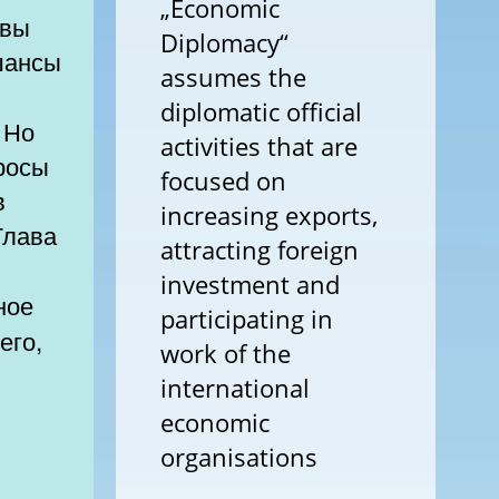
„Economic
твы
Diplomacy“
шансы
assumes the
diplomatic official
 Но
activities that are
росы
focused on
в
increasing exports,
Глава
attracting foreign
investment and
ное
participating in
его,
work of the
international
economic
organisations