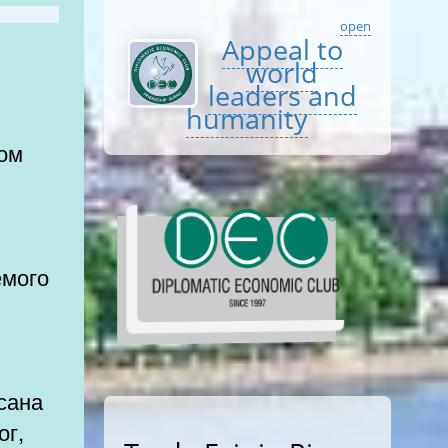
open
Appeal to
world
leaders and
humanity
ом
1
емого
сана
ог,