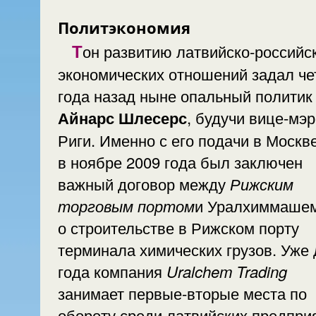
Политэкономия
Тон развитию латвийско-российских
экономических отношений задал ч
года назад ныне опальный политик
Айнарс Шлесерс
, будучи вице-мэ
Риги. Именно с его подачи в Москв
в ноябре 2009 года был заключен
важный договор между
Рижским
торговым портом
и Уралхиммаше
о строительстве в Рижском порту
терминала химических грузов. Уже 
года компания
Uralchem Trading
занимает первые-вторые места по
обороту среди латвийских предпри