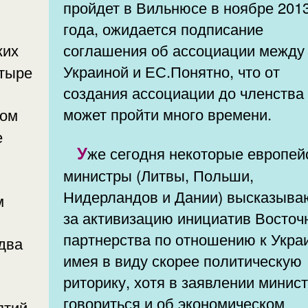
пройдет в Вильнюсе в ноябре 201
года, ожидается подписание
соглашения об ассоциации между
Украиной и ЕС.Понятно, что от
етыре
создания ассоциации до членства
может пройти много времени.
ром
е
Уже сегодня некоторые
европей
министры (Литвы, Польши,
Нидерландов и Дании) высказыва
м
за активизацию инициатив Восточного
партнерства по отношению к Укра
два
имея в виду скорее политическую
риторику, хотя в заявлении минис
говориться и об экономическом
ятий,