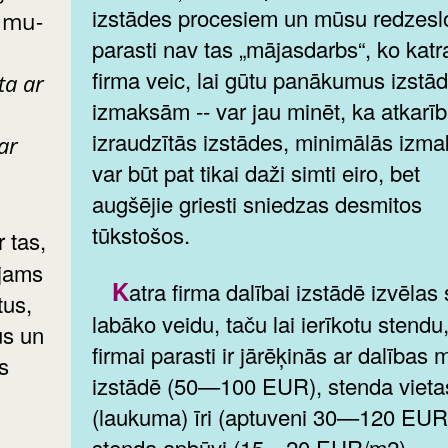
izstādes procesiem un mūsu redzesl
umu-
parasti nav tas „mājasdarbs“, ko katr
firma veic, lai gūtu panākumus izstād
ta ar
izmaksām -- var jau minēt, ka atkarī
izraudzītās izstādes, minimālās izm
ar
var būt pat tikai daži simti eiro, bet
augšējie griesti sniedzas desmitos
tūkstošos.
ējams
Katra firma dalībai izstādē izvēlas sev
tus,
labāko veidu, taču lai ierīkotu stendu
us un
firmai parasti ir jārēķinās ar dalības
s
izstādē (50—100 EUR), stenda vieta
(laukuma) īri (aptuveni 30—120 EUR
stenda apbūvi (15—20 EUR/m2),