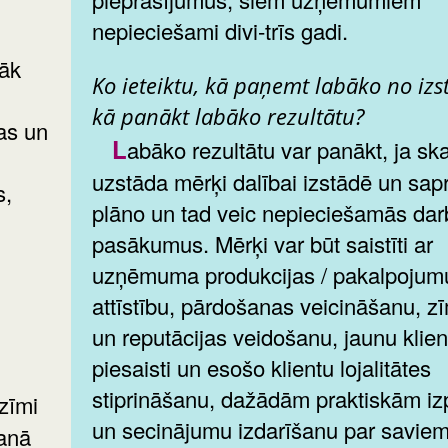
nepieciešami divi-trīs gadi.
rāk
Ko ieteiktu, kā paņemt labāko no izs
kā panākt labāko rezultātu?
as un
Labāko rezultātu var panākt, ja skaidri
,
uzstāda mērķi dalībai izstādē un sapr
s,
plāno un tad veic nepieciešamās dar
pasākumus. Mērķi var būt saistīti ar
uzņēmuma produkcijas / pakalpojum
attīstību, pārdošanas veicināšanu, z
un reputācijas veidošanu, jaunu klien
piesaisti un esošo klientu lojalitātes
stiprināšanu, dažādām praktiskām i
un secinājumu izdarīšanu par saviem
šanā