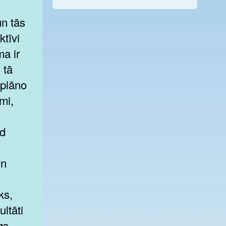
n tās
ktīvi
a ir
 tā
āplāno
mi,
ad
un
ks,
ltāti
gs