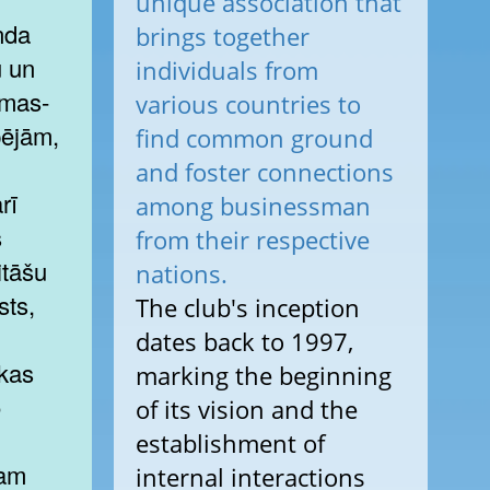
unique association that
nda
brings together
u un
individuals from
smas-
various countries to
pējām,
find common ground
and foster connections
rī
among businessman
s
from their respective
itāšu
nations.
sts,
The club's inception
dates back to 1997,
 kas
marking the beginning
o
of its vision and the
establishment of
bam
internal interactions