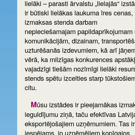
lielāki – parasti ārvalstu „lielajās“ izst
ir būtiski lielākas laukuma īres cenas,
izmaksas stenda darbam
nepieciešamajam papildaprīkojumam
komunikācijām, dizainam, transportēš
uzturēšanās izdevumiem, kā arī jāņe
vērā, ka milzīgas konkurences apstākļ
vajadzīgi tiešām nozīmīgi lielāki resursi
stends spētu izcelties starp tūkstošie
citu.
Mūsu izstādes ir pieejamākas izmaksu/
ieguldījumu ziņā, taču efektīvas Latvij
eksportējošajiem uzņēmumiem. Tas ir
iespējams, jo uzņēmējiem kopīgajos