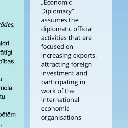
„Economic
Diplomacy“
assumes the
tādes,
diplomatic official
activities that are
focused on
ātīgi
increasing exports,
bības,
attracting foreign
investment and
u
participating in
īmola
work of the
tu
international
economic
zpētēm
organisations
,