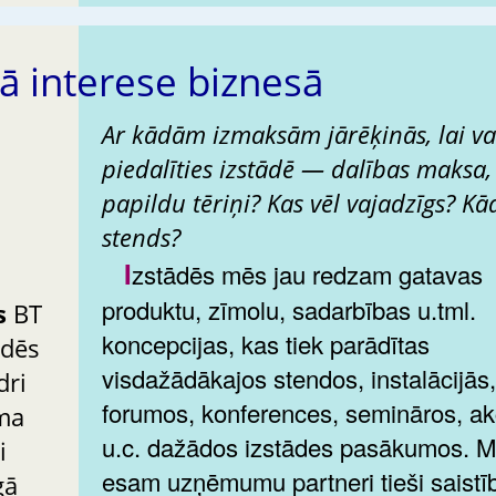
jā interese biznesā
Ar kādām izmaksām jārēķinās, lai va
piedalīties izstādē — dalības maksa,
papildu tēriņi? Kas vēl vajadzīgs? Kā
stends?
Izstādēs mēs jau redzam gatavas
produktu, zīmolu, sadarbības u.tml.
s
BT
koncepcijas, kas tiek parādītas
ādēs
visdažādākajos stendos, instalācijās
dri
forumos, konferences, semināros, ak
ma
u.c. dažādos izstādes pasākumos. 
i
esam uzņēmumu partneri tieši saistī
gā