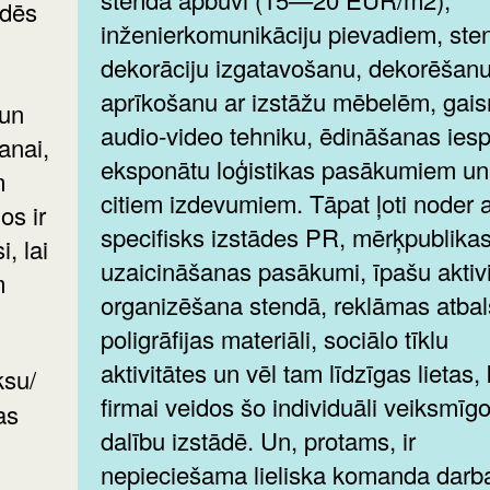
ādēs
inženierkomunikāciju pievadiem, ste
dekorāciju izgatavošanu, dekorēšan
aprīkošanu ar izstāžu mēbelēm, gai
 un
audio-video tehniku, ēdināšanas ies
anai,
eksponātu loģistikas pasākumiem un
m
citiem izdevumiem. Tāpat ļoti noder a
os ir
specifisks izstādes PR, mērķpublika
, lai
uzaicināšanas pasākumi, īpašu aktiv
m
organizēšana stendā, reklāmas atbal
poligrāfijas materiāli, sociālo tīklu
aktivitātes un vēl tam līdzīgas lietas,
firmai veidos šo individuāli veiksmīg
as
dalību izstādē. Un, protams, ir
nepieciešama lieliska komanda dar