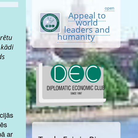
open
Appeal to
world
leaders and
humanity
rētu
 kādi
ds
,
cijās
Mēs
bā ar