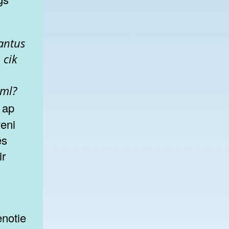
santus
 cik
tml?
eni
ēs
ir
enotie