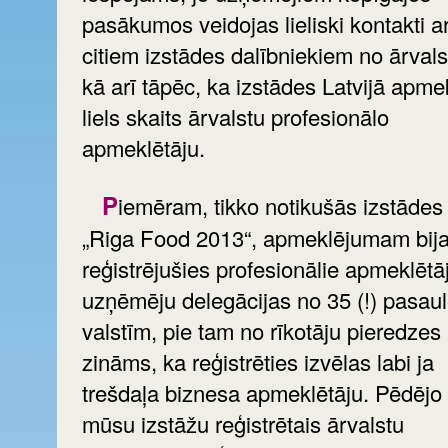
pasākumos veidojas lieliski kontakti a
citiem izstādes dalībniekiem no ārvals
kā arī tāpēc, ka izstādes Latvijā apme
liels skaits ārvalstu profesionālo
apmeklētāju.
Piemēram, tikko notikušās izstādes
„Riga Food 2013“, apmeklējumam bij
reģistrējušies profesionālie apmeklētāj
uzņēmēju delegācijas no 35 (!) pasau
valstīm, pie tam no rīkotāju pieredzes 
zināms, ka reģistrēties izvēlas labi ja
trešdaļa biznesa apmeklētāju. Pēdējo
mūsu izstāžu reģistrētais ārvalstu