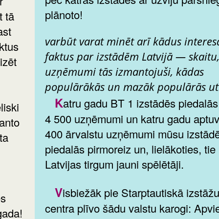
r
plānoto!
t tā
ast
varbūt varat minēt arī kādus intere
ktus
faktus par izstādēm Latvijā — skaitu,
izēt
uzņēmumi tās izmantojuši, kādas
populārākās un mazāk populārās u
Katru gadu BT 1 izstādēs piedalās ap
liski
4 500 uzņēmumi un katru gadu aptuv
anto
400 ārvalstu uzņēmumi mūsu izstād
ta
piedalās pirmoreiz un, lielākoties, tie 
Latvijas tirgum jauni spēlētāji.
Visbiežāk pie Starptautiskā izstāžu
ēs
centra plīvo šādu valstu karogi: Apvi
gada!