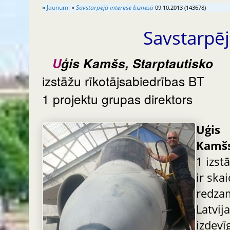
»
Jaunumi
»
Savstarpējā interese biznesā
09.10.2013 (143678)
Savstarpē
Uģis Kamšs, Starptautisko
izstāžu rīkotājsabiedrības BT
1 projektu grupas direktors
Uģis
Kamš
1 izst
ir skai
redza
Latvija
izdevī