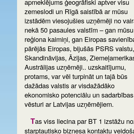
apmeklējums ģeogrāfiski aptver visu
zemeslodi un Rīgā saistībā ar mūsu
izstādēm viesojušies uzņēmēji no vai
nekā 50 pasaules valstīm – gan mūsu
reģiona kaimiņi, gan Eiropas savienīb
pārējās Eiropas, bijušās PSRS valstu
Skandināvijas, Āzijas, Ziemeļamerika
Austrālijas uzņēmēji.. uzskaitījumu,
protams, var vēl turpināt un tajā būs
dažādas valstis ar visdažādāko
ekonomisko potenciālu un sadarbības
vēsturi ar Latvijas uzņēmējiem.
Tas viss liecina par BT 1 izstāžu nozīmi
starptautisko biznesa kontaktu veido