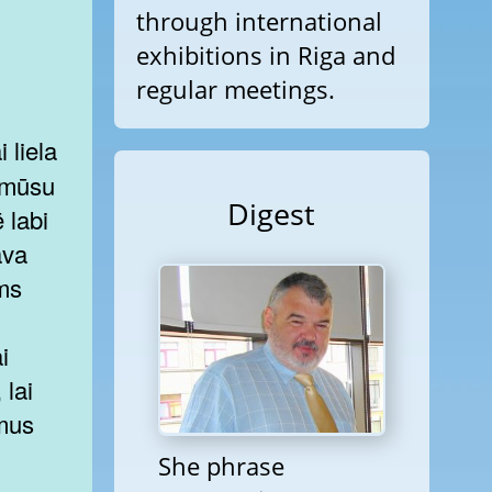
through international
exhibitions in Riga and
regular meetings.
 mūsu
Digest
 labi
ava
ums
i
 lai
umus
She phrase