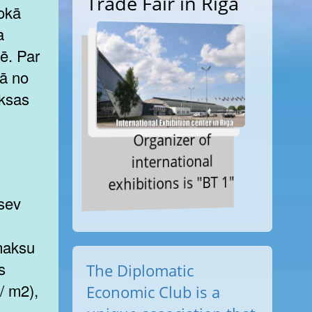
Trade Fair in Riga
okā
a
ē. Par
bā no
aksas
Organizer of
international
exhibitions is "BT 1"
,
 maksu
s
The Diplomatic
/ m2),
Economic Club is a