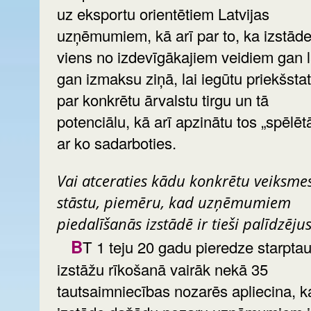
uz eksportu orientētiem Latvijas
uzņēmumiem, kā arī par to, ka izstāde
viens no izdevīgākajiem veidiem gan l
gan izmaksu ziņā, lai iegūtu priekšsta
par konkrētu ārvalstu tirgu un tā
potenciālu, kā arī apzinātu tos „spēlēt
ar ko sadarboties.
Vai atceraties kādu konkrētu veiksme
stāstu, piemēru, kad uzņēmumiem
piedalīšanās izstādē ir tieši palīdzējus
BT 1 teju 20 gadu pieredze starptautisko
izstāžu rīkošanā vairāk nekā 35
tautsaimniecības nozarēs apliecina, k