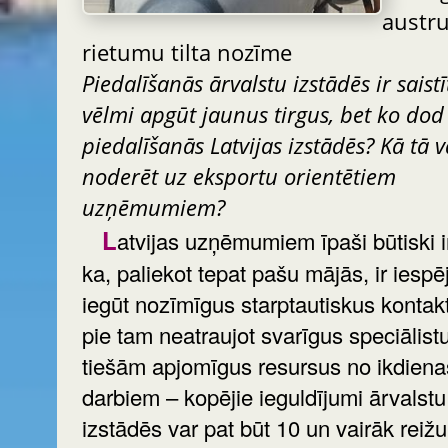
austr
rietumu tilta nozīme
Piedalīšanās ārvalstu izstādēs ir saistī
vēlmi apgūt jaunus tirgus, bet ko dod
piedalīšanās Latvijas izstādēs? Kā tā v
noderēt uz eksportu orientētiem
uzņēmumiem?
Latvijas uzņēmumiem īpaši būtiski ir tas,
ka, paliekot tepat pašu mājās, ir iesp
iegūt nozīmīgus starptautiskus kontak
pie tam neatraujot svarīgus speciālist
tiešām apjomīgus resursus no ikdiena
darbiem – kopējie ieguldījumi ārvalstu
izstādēs var pat būt 10 un vairāk reižu