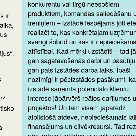
konkurentu vai tirgū neesošiem
produktiem, komandas saliedēšanu u
s ir
treniņiem – izstādē iespējams ļoti efe
aika,
realizēt to, kas konkrētajam uzņēmum
tus
svarīgi šobrīd un kas ir nepieciešams
attīstībai. Kad mērķi uzstādīti – tad j
ājus“,
gan sagatavošanās darbi un pasūtīju
gan pats izstādes darba laiks. Īpaši
nozīmīgi ir pēcizstādes pasākumi, k
s
izstādē saņemtā potenciālo klientu
interese jāpārvērš reālos darījumos 
i?
projektos! Un tam visam jāparedz
atbilstošā atdeve, nepieciešamais lai
finansējums un cilvēkresursi. Tad rezu
a
pēc katras izstādes ar uzviju pārsnie