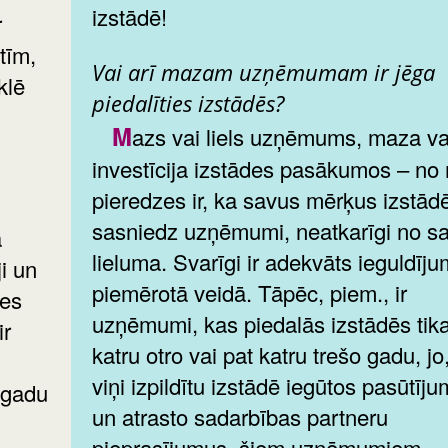
izstādē!
r
tīm,
Vai arī mazam uzņēmumam ir jēga
klē
piedalīties izstādēs?
Mazs vai liels uzņēmums, maza vai liela
investīcija izstādes pasākumos – no
pieredzes ir, ka savus mērķus izstādē
sasniedz uzņēmumi, neatkarīgi no s
a
lieluma. Svarīgi ir adekvāts ieguldīj
i un
piemērotā veidā. Tāpēc, piem., ir
les
uzņēmumi, kas piedalās izstādēs tika
ir
katru otro vai pat katru trešo gadu, jo,
viņi izpildītu izstādē iegūtos pasūtīj
 gadu
un atrasto sadarbības partneru
pieprasījumus, šiem uzņēmumiem