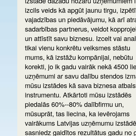
izstāde dažādu nozaru uzņēmumiem i
izcils veids kā apgūt jaunu tirgu, izpētī
vajadzības un piedāvājumu, kā arī atr
sadarbības partnerus, veidot kopproje
un attīstīt savu biznesu. Izcelt vai anal
tikai vienu konkrētu veiksmes stāstu
mums, kā izstāžu kompānijai, nebūtu
korekti, jo ik gadu vairāk nekā 4500 lie
uzņēmumi ar savu dalību stendos izm
mūsu izstādes kā sava biznesa atbals
instrumentu. Atkārtoti mūsu izstādēs
piedalās 60%--80% dalībfirmu un,
mūsuprāt, tas liecina, ka ievērojams
vairākums Latvijas uzņēmumu izstād
sasniedz gaidītos rezultātus gadu no 