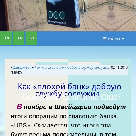
LV
EN
RU
☰ menu ✕
»
Дайджест
»
Как «плохой банк» добрую службу сослужил
02.11.2013
(55947)
Как «плохой банк» добрую
службу сослужил
Diplomatic Economic Club
®
В
ноябре в Швейцарии подведут
итоги операции по спасению банка
«UBS». Ожидается, что итоги эти
будут весьма положительны, в том