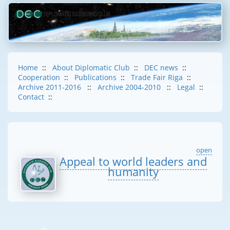
Home
::
About Diplomatic Club
::
DEC news
::
Cooperation
::
Publications
::
Trade Fair Riga
::
Archive 2011-2016
::
Archive 2004-2010
::
Legal
::
Contact
::
open
Appeal to world leaders and
humanity