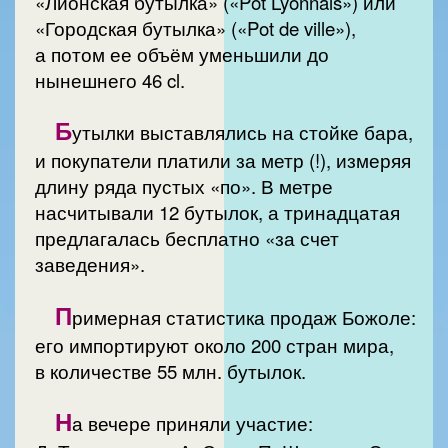
«Лионская бутылка» («Pot Lyonnais») или
«Городская бутылка» («Pot de ville»),
а потом ее объём уменьшили до
нынешнего 46 cl.
Б
утылки выставлялись на стойке бара,
и покупатели платили за метр (!), измеряя
длину ряда пустых «по». В метре
насчитывали 12 бутылок, а тринадцатая
предлагалась бесплатно «за счет
заведения».
П
римерная статистика продаж Божоле:
его импортируют около 200 стран мира,
в количестве 55 млн. бутылок.
Н
а вечере приняли участие: