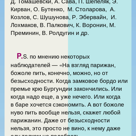
Д. Томашевски, А. Сава, П. Шепеляк, Э.
Кирван, О. Бутенко, М. Столарова, А.
Козлов, С. Шушунова, Р. Эбервайн, И.
Лохмаков, В. Палкович, К. Воронин, М.
Преминин, В. Ролдугин и др.
P.
S. по мнению некоторых
наблюдателей — «На взгляд парижан,
божоле пить, конечно, можно, но от
безысходности. Когда замковое бордо или
премье крю Бургундии закончились. Или
когда надо еще, а уже нечего. Или когда
в баре хочется сэкономить. А вот божоле
нуво пить вообще нельзя, скажет любой
парижанин. Даже от безысходности
нельзя, это просто не вино, к нему даже
еду толком не подобрать.