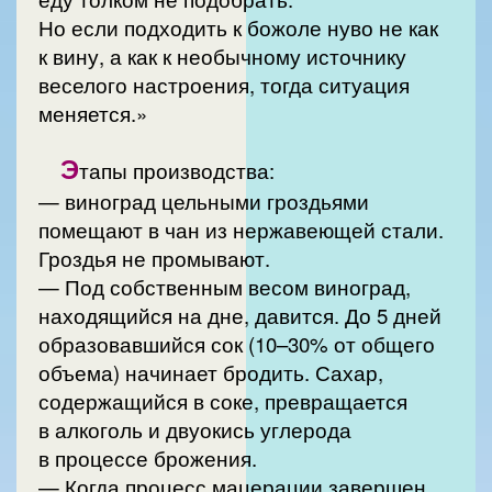
Но если подходить к божоле нуво не как
к вину, а как к необычному источнику
веселого настроения, тогда ситуация
меняется.»
Э
тапы производства:
— виноград цельными гроздьями
помещают в чан из нержавеющей стали.
Гроздья не промывают.
— Под собственным весом виноград,
находящийся на дне, давится. До 5 дней
образовавшийся сок (10–30% от общего
объема) начинает бродить. Сахар,
содержащийся в соке, превращается
в алкоголь и двуокись углерода
в процессе брожения.
— Когда процесс мацерации завершен,