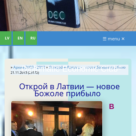
LV
EN
RU
☰ menu ✕
Diplomatic Economic Club
»
Aрхив 2003 - 2013
»
Открой в Латвии — новое Божоле прибыло
®
21.11.2013 (23172)
Открой в Латвии — новое
Божоле прибыло
В