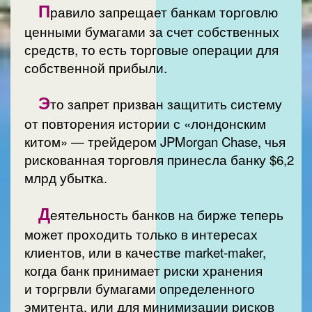
П
равило запрещает банкам торговлю
ценными бумагами за счет собственных
средств, то есть торговые операции для
собственной прибыли.
Э
то запрет призван защитить систему
от повторения истории с «лондонским
китом» — трейдером JPMorgan Chase, чья
рискованная торговля принесла банку $6,2
млрд убытка.
Д
еятельность банков на бирже теперь
может проходить только в интересах
клиентов, или в качестве market-maker,
когда банк принимает риски хранения
и торгрвли бумагами определенного
эмитента, или для минимизации рисков