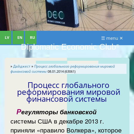
LV
EN
RU
☰ menu ✕
Diplomatic Economic Club
®
»
Дайджест
»
Процесс глобального реформирования мировой
финансовой системы
08.01.2014 (63061)
Процесс глобального
реформирования мировой
финансовой системы
Р
егуляторы банковской
системы США в декабре 2013 г.
приняли «правило Волкера», которое