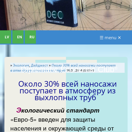
LV
EN
RU
☰ menu ✕
»
Экология
,
Дайджест
»
Около 30% всей наносажи поступает
Diplomatic Economic Club
®
в атмосферу из выхлопных труб
16.01.2014 (61694)
Около 30% всей наносажи
поступает в атмосферу из
выхлопных труб
Э
кологический стандарт
«Евро-5» введен для защиты
населения и окружающей среды от