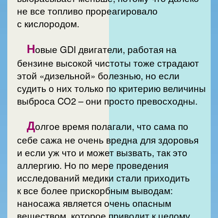
не все топливо прореагировало
с кислородом.
Н
овые GDI двигатели, работая на
бензине высокой чистоты тоже страдают
этой «дизельной» болезнью, но если
судить о них только по критерию величины
выброса CO2 – они просто превосходны.
Д
олгое время полагали, что сама по
себе сажа не очень вредна для здоровья
и если уж что и может вызвать, так это
аллергию. Но по мере проведения
исследований медики стали приходить
к все более прискорбным выводам:
наносажа является очень опасным
веществом, которое приводит к целому