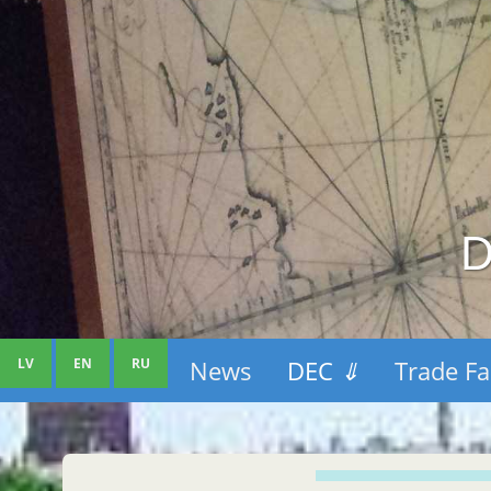
D
LV
EN
RU
News
DEC
⇓
Trade Fa