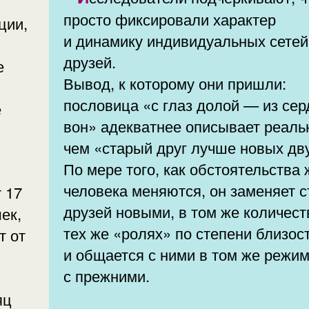
просто фиксировали характер
ции,
и динамику индивидуальных сетей
друзей.
е
Вывод, к которому они пришли:
пословица «с глаз долой — из се
е
вон» адекватнее описывает реаль
чем «старый друг лучше новых дв
По мере того, как обстоятельства
человека меняются, он заменяет 
т 17
друзей новыми, в том же количест
ек,
тех же «ролях» по степени близос
т от
и общается с ними в том же режим
с прежними.
яц