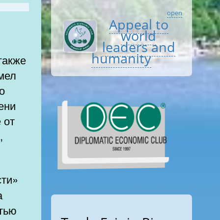
open
Appeal to
о
world
leaders and
humanity
также
умел
о
ени
 от
,
а
стью