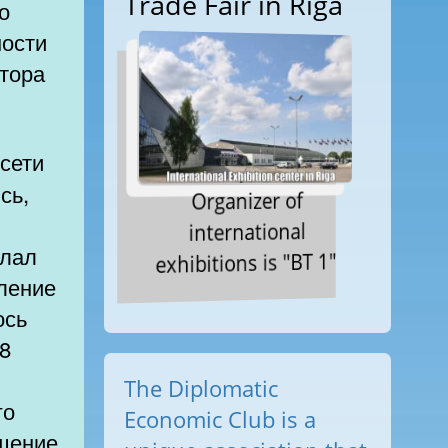
Trade Fair in Riga
о
ности
атора
сь,
Organizer of
international
елал
exhibitions is "BT 1"
еление
ось
8
The Diplomatic
го
Economic Club is a
бщение