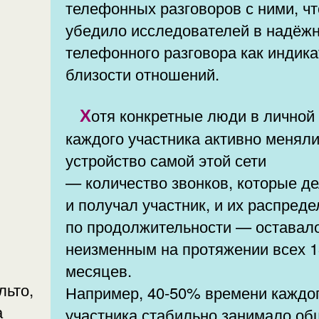
телефонных разговоров с ними, чт
убедило исследователей в надёж
телефонного разговора как индик
близости отношений.
Хотя конкретные люди в личной сети
каждого участника активно меняли
устройство самой этой сети
— количество звонков, которые д
и получал участник, и их распред
по продолжительности — оставал
неизменным на протяжении всех 1
месяцев.
льто,
Например, 40-50% времени каждо
а
участника стабильно занимало о