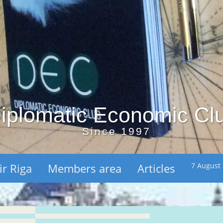
iplomatic Economic Cl
Since 1997
ir Riga
Members area
Articles
7 August 