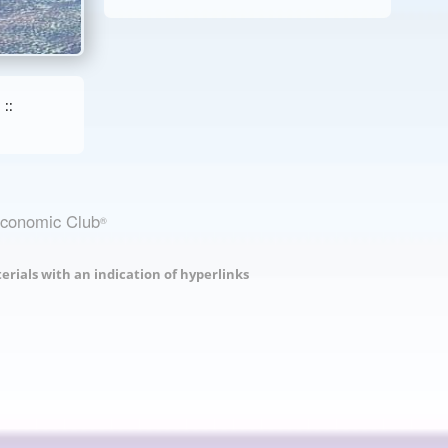
::
Economic Club
®
erials with an indication of hyperlinks