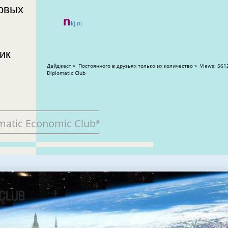
товых
n
kj.ru
Дайджест » Постоянного в друзьях только их количество » Views: 56125
Diplomatic Club
matic Economic Club
®