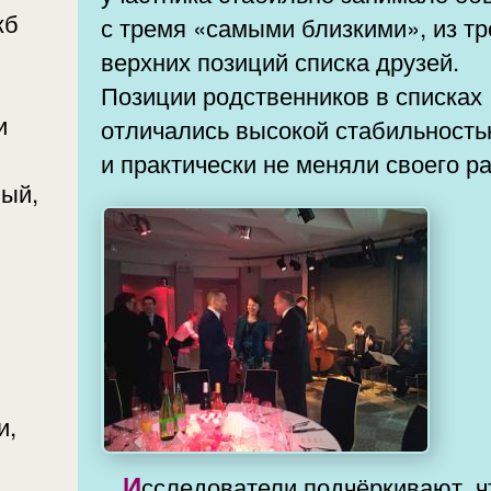
жб
с тремя «самыми близкими», из тр
верхних позиций списка друзей.
Позиции родственников в списках
отличались высокой стабильност
и практически не меняли своего ра
ный,
и,
Исследователи подчёркивают, что