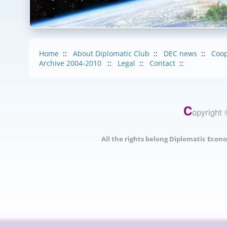
Home
::
About Diplomatic Club
::
DEC news
::
Coop
Archive 2004-2010
::
Legal
::
Contact
::
C
opyright 
All the rights belong Diplomatic Econo