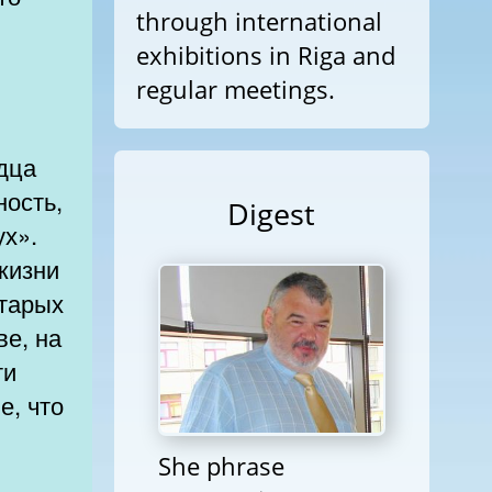
through international
exhibitions in Riga and
regular meetings.
рдца
ность,
Digest
ух».
 жизни
старых
ве, на
ти
е, что
She phrase