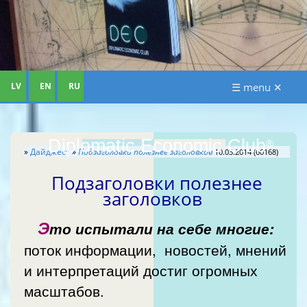
LV
EN
RU
☰ menu ✕
Diplomatic Economic Club
®
»
Дайджест
»
Подзаголовки полезнее заголовков
10.03.2014 (60168)
Подзаголовки полезнее
заголовков
Э
то испытали на себе многие:
поток информации, новостей, мнений
и интерпретаций достиг огромных
масштабов.