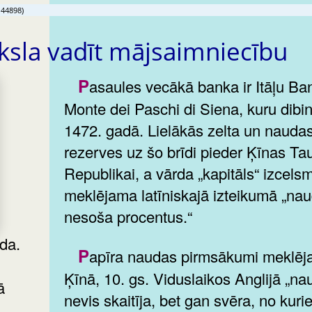
144898)
sla vadīt mājsaimniecību
Pasaules vecākā banka ir Itāļu Banca
Monte dei Paschi di Siena, kuru dibi
1472. gadā. Lielākās zelta un nauda
rezerves uz šo brīdi pieder Ķīnas Ta
Republikai, a vārda „kapitāls“ izcels
meklējama latīniskajā izteikumā „nau
nesoša procentus.“
Papīra naudas pirmsākumi meklējami
Ķīnā, 10. gs. Viduslaikos Anglijā „na
ā
nevis skaitīja, bet gan svēra, no kuri