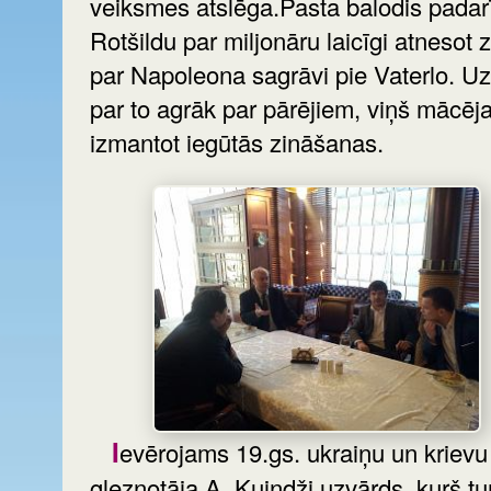
veiksmes atslēga.Pasta balodis padar
Rotšildu par miljonāru laicīgi atnesot 
par Napoleona sagrāvi pie Vaterlo. Uz
par to agrāk par pārējiem, viņš mācēj
izmantot iegūtās zināšanas.
Ievērojams 19.gs. ukraiņu un krievu
gleznotāja A. Kuindži uzvārds, kurš tu