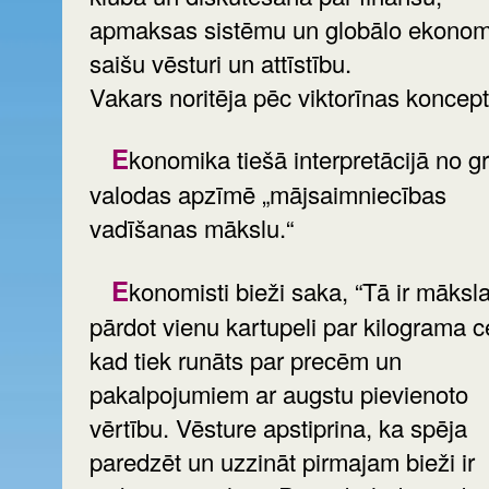
apmaksas sistēmu un globālo ekonom
saišu vēsturi un attīstību.
Vakars noritēja pēc viktorīnas koncept
Ekonomika tiešā interpretācijā no grieķu
valodas apzīmē „mājsaimniecības
vadīšanas mākslu.“
Ekonomisti bieži saka, “Tā ir māksla
pārdot vienu kartupeli par kilograma c
kad tiek runāts par precēm un
pakalpojumiem ar augstu pievienoto
vērtību. Vēsture apstiprina, ka spēja
paredzēt un uzzināt pirmajam bieži ir