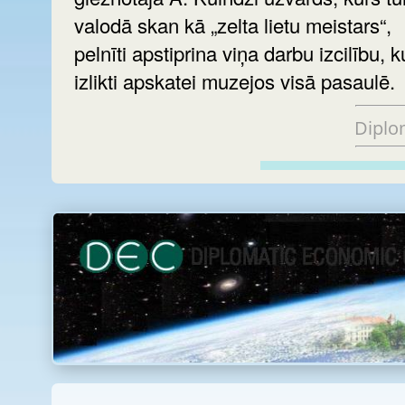
valodā skan kā „zelta lietu meistars“,
pelnīti apstiprina viņa darbu izcilību, k
izlikti apskatei muzejos visā pasaulē.
Diplo