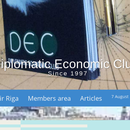
iplomatic Economic Cl
Since 1997
ir Riga
Members area
Articles
7 August 