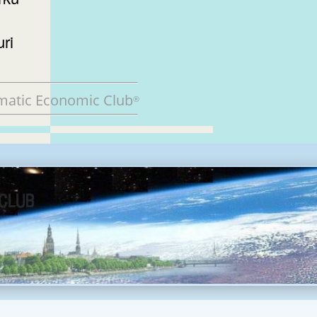
uri
matic Economic Club
®