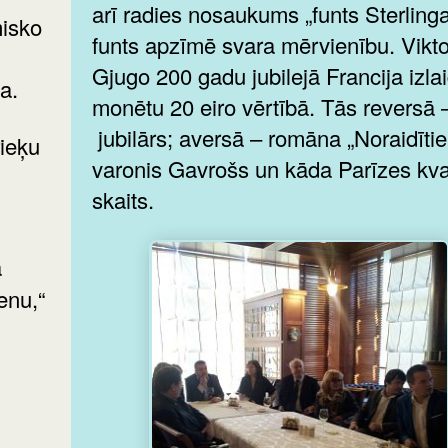
arī radies nosaukums „funts Sterlinga
isko
funts apzīmē svara mērvienību. Vikt
Gjugo 200 gadu jubilejā Francija izla
a.
monētu 20 eiro vērtībā. Tās reversā 
jubilārs; aversā – romāna „Noraidītie
varonis Gavrošs un kāda Parīzes kva
skaits.
enu,“