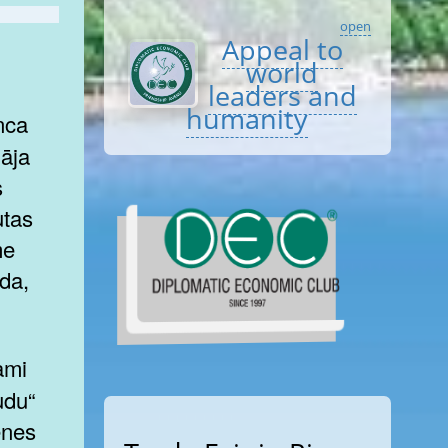
open
Appeal to
world
leaders and
humanity
nāja
s
utas
me
da,
udu“
enes