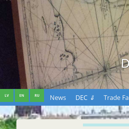
D
LV
EN
RU
News
DEC
⇓
Trade Fa