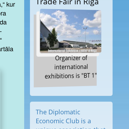
Trade Fair in Riga
,“ kur
ora
ida
–
“
rtāla
Organizer of
international
exhibitions is "BT 1"
The Diplomatic
Economic Club is a