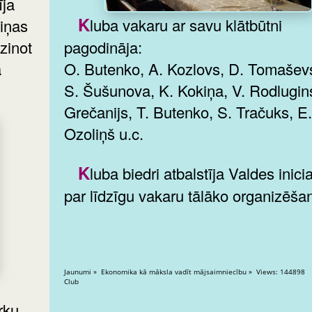
īja
Kluba vakaru ar savu klātbūtni
ziņas
zinot
pagodināja:
a
O. Butenko, A. Kozlovs, D. Tomaševs
S. Šušunova, K. Kokiņa, V. Rodlugins,
Grečanijs, T. Butenko, S. Tračuks, E.
Ozoliņš u.c.
Kluba biedri atbalstīja Valdes iniciatīvu
par līdzīgu vakaru tālāko organizēša
Jaunumi » Ekonomika kā māksla vadīt mājsaimniecību » Views: 144898 Diplomatic
Club
rku