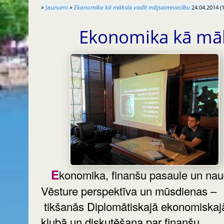
»
Jaunumi
»
Ekonomika kā māksla vadīt mājsaimniecību
24.04.2014 (
Ekonomika kā māk
Ekonomika, finanšu pasaule un nauda.
Vēsture perspektīva un mūsdienas –
tikšanās Diplomātiskajā ekonomiskaj
klubā un diskutēšana par finanšu,