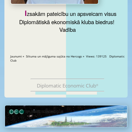
I
zsakām pateicību un apsveicam visus
Diplomātiskā ekonomiskā kluba biedrus!
Vadība
Jaunumi » Siltuma un mājīguma sajūta no Hercogs » Views: 139125 Diplomatic
Club
Diplomatic Economic Club
®