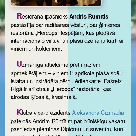
R
estorāna īpašnieks
Andris Rūmītis
pastāstīja par radīšanas vēsturi, par ģimenes
restorāna „Hercogs“ iespējām, kas piedāvā
internacionālo virtuvi un plašu dzērienu karti ar
vīniem un kokteiļiem.
U
zmanīga attieksme pret maziem
apmeklētājiem – viņiem ir aprīkota plaša spēļu
istaba un izstrādāta bērnu ēdienkarte. Pašreiz
Rīgā ir arī otrais „Hercogs“ restorāns, kas
atrodas Ķīpsalā, krastmalā.
K
luba vice-prezidents
Aleksandra Čizmadia
pateicās Andrim Rūmītim par brīnišķīgu vakaru,
pasniedza piemiņas Diplomu un suvenīru, kuru