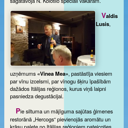
sagatavoja N. Kolotilo speciāli vakaram.
V
aldis
Lusis
,
uzņēmums
«Vinea Mea»
, pastāstīja viesiem
par vīnu izcelsmi, par vīnogu šķiru īpašībām
dažādos Itālijas reģionos, kurus viņš laipni
pasniedza degustācijai.
P
ie siltuma un mājīguma sajūtas ģimenes
restorānā „Hercogs“ pievienojās aromātu un
krāsu palete no Itālijas reģioniem pateicoties