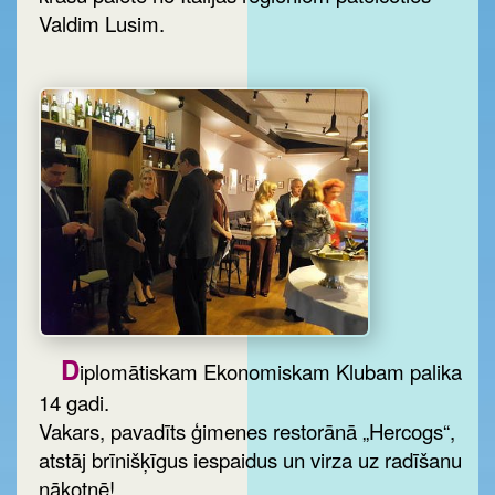
Valdim Lusim.
D
iplomātiskam Ekonomiskam Klubam palika
14 gadi.
Vakars, pavadīts ģimenes restorānā „Hercogs“,
atstāj brīnišķīgus iespaidus un virza uz radīšanu
nākotnē!