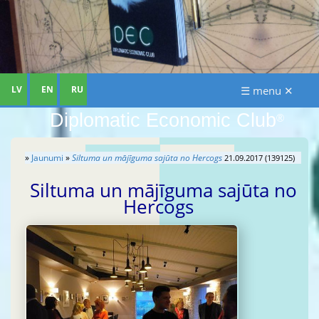
LV
EN
RU
☰ menu ✕
Diplomatic Economic Club
®
»
Jaunumi
»
Siltuma un mājīguma sajūta no Hercogs
21.09.2017 (139125)
Siltuma un mājīguma sajūta no
Hercogs