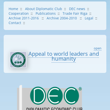
Home
::
About Diplomatic Club
::
DEC news
::
Cooperation
::
Publications
::
Trade Fair Riga
::
Archive 2011-2016
::
Archive 2004-2010
::
Legal
::
Contact
::
open
Appeal to world leaders and
humanity