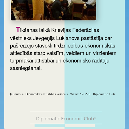
T
ikšanas laikā Krievijas Federācijas
vēstnieks Jevgeņijs Lukjanovs pastāstīja par
pašreizējo stāvokli tirdzniecības-ekonomiskās
attiecībās starp valstīm, veidiem un virzieniem
turpmākai attīstībai un ekonomisko rādītāju
sasniegšanai.
Jaunumi » Ekonomikas attīstības vektori » Views: 120273 Diplomatic Club
Diplomatic Economic Club
®