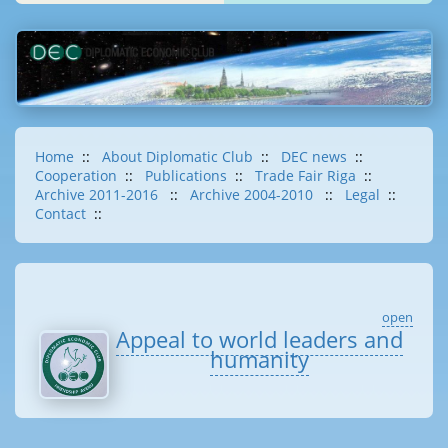
Home
::
About Diplomatic Club
::
DEC news
::
Cooperation
::
Publications
::
Trade Fair Riga
::
Archive 2011-2016
::
Archive 2004-2010
::
Legal
::
Contact
::
open
Appeal to world leaders and
humanity