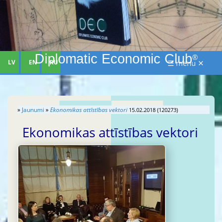
Diplomatic Economic Club
®
LV
EN
RU
☰ menu ✕
»
Jaunumi
»
Ekonomikas attīstības vektori
15.02.2018 (120273)
Ekonomikas attīstības vektori