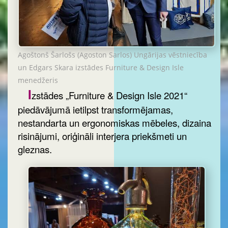
Agoštonš Šarlošs (Agoston Sarlos) Ungārijas vēstniecība
un Edgars Skara izstādes Furniture & Design Isle
menedžeris
I
zstādes „Furniture & Design Isle 2021“
piedāvājumā ietilpst transformējamas,
nestandarta un ergonomiskas mēbeles, dizaina
risinājumi, oriģināli interjera priekšmeti un
gleznas.