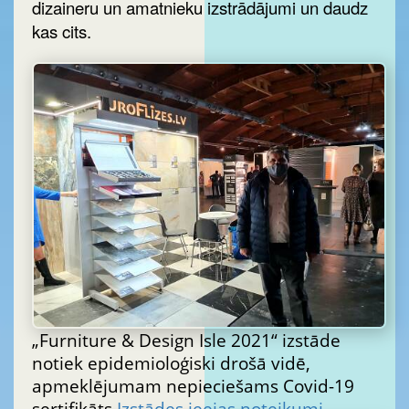
dizaineru un amatnieku izstrādājumi un daudz
kas cits.
„Furniture & Design Isle 2021“ izstāde
notiek epidemioloģiski drošā vidē,
apmeklējumam nepieciešams Covid-19
sertifikāts.
Izstādes ieejas noteikumi