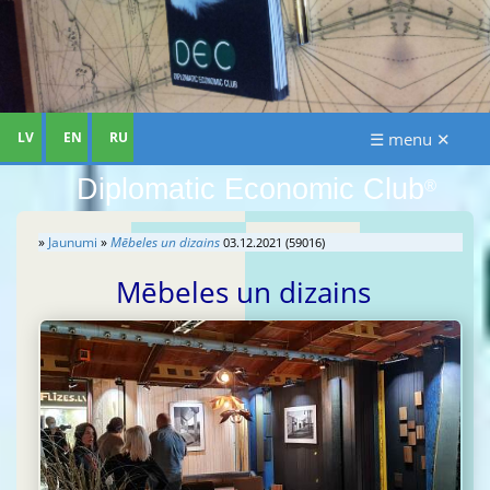
LV
EN
RU
☰ menu ✕
Diplomatic Economic Club
®
»
Jaunumi
»
Mēbeles un dizains
03.12.2021 (59016)
Mēbeles un dizains