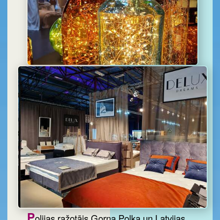
P
olijas ražotājs Gorna Polka un Latvijas