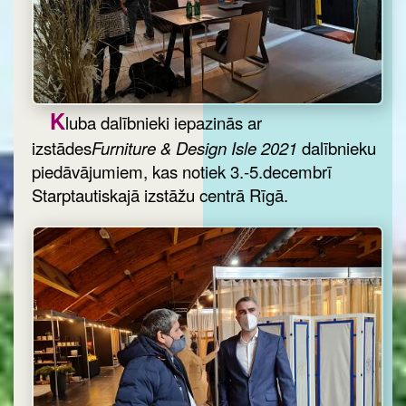
K
luba dalībnieki iepazinās ar
izstādes
Furniture & Design Isle 2021
dalībnieku
piedāvājumiem, kas notiek 3.-5.decembrī
Starptautiskajā izstāžu centrā Rīgā.