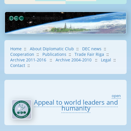
Home
::
About Diplomatic Club
::
DEC news
::
Cooperation
::
Publications
::
Trade Fair Riga
::
Archive 2011-2016
::
Archive 2004-2010
::
Legal
::
Contact
::
open
Appeal to world leaders and
humanity