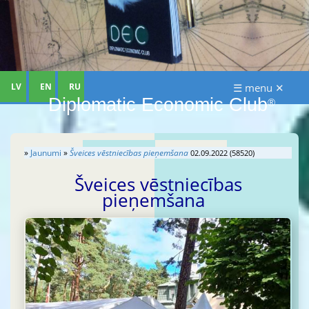
LV
EN
RU
☰ menu ✕
Diplomatic Economic Club
®
»
Jaunumi
»
Šveices vēstniecības pieņemšana
02.09.2022 (58520)
Šveices vēstniecības
pieņemšana