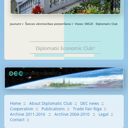
Jaunumi » Šveices vēstniecības pieņemšana » Views: 58520 Diplomatic Club
Diplomatic Economic Club
®
Home
::
About Diplomatic Club
::
DEC news
::
Cooperation
::
Publications
::
Trade Fair Riga
::
Archive 2011-2016
::
Archive 2004-2010
::
Legal
::
Contact
::