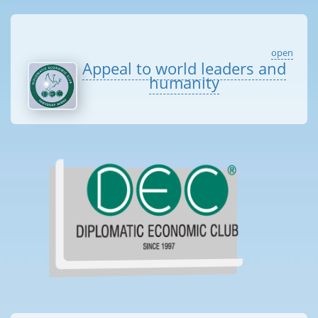
open
Appeal to world leaders and
humanity