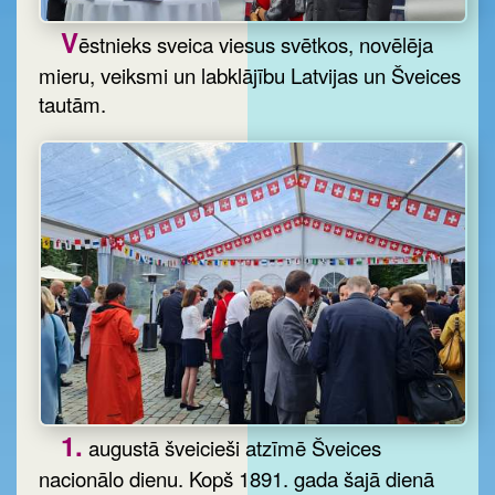
V
ēstnieks sveica viesus svētkos, novēlēja
mieru, veiksmi un labklājību Latvijas un Šveices
tautām.
1.
augustā šveicieši atzīmē Šveices
nacionālo dienu. Kopš 1891. gada šajā dienā