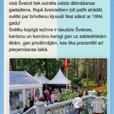
visā Šveicē tiek svinēta valsts dibināšanas
gadadiena. Kopš šveiciešiem ļoti patīk strādāt,
svētki par brīvdienu kļuvuši tikai sākot ar 1994.
gadu!
Svētku kopīgā iezīme ir daudzie Šveices,
kantonu un komūnu karogi gan uz sabiedriskām
ēkām, gan privātmājām, kas tika prezentēti arī
pieņemšanas laikā.