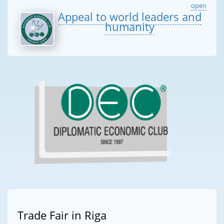
open
Appeal to world leaders and
humanity
Trade Fair in Riga