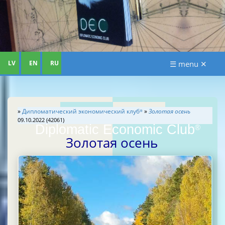
LV
EN
RU
☰ menu ✕
»
Дипломатический экономический клуб
»
Золотая осень
®
09.10.2022 (42061)
Diplomatic Economic Club
®
Золотая осень