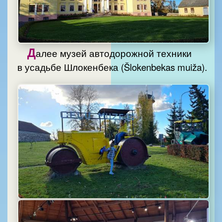
Д
алее музей автодорожной техники
в усадьбе Шлокенбека (Šlokenbekas muiža).