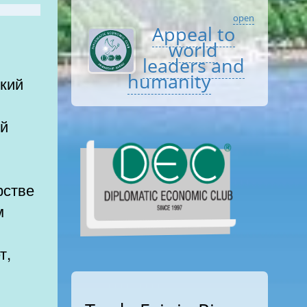
open
Appeal to
world
leaders and
humanity
ский
ой
рстве
м
т,