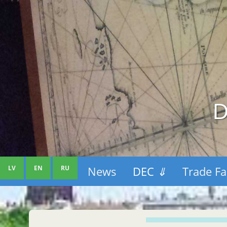
D
LV
EN
RU
News
DEC
⇓
Trade Fa