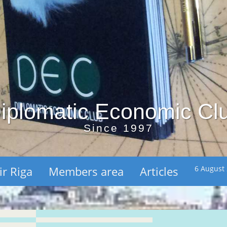
iplomatic Economic Cl
Since 1997
ir Riga
Members area
Articles
6 August