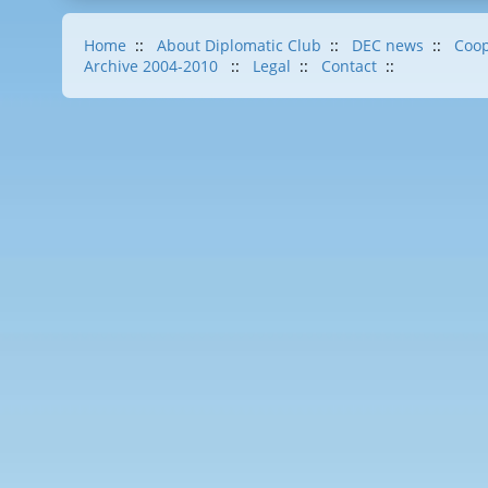
Home
::
About Diplomatic Club
::
DEC news
::
Coop
Archive 2004-2010
::
Legal
::
Contact
::