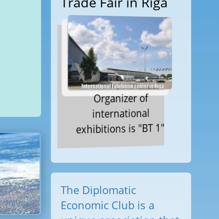
Trade Fair in Riga
Organizer of
international
exhibitions is "BT 1"
The Diplomatic
Economic Club is a