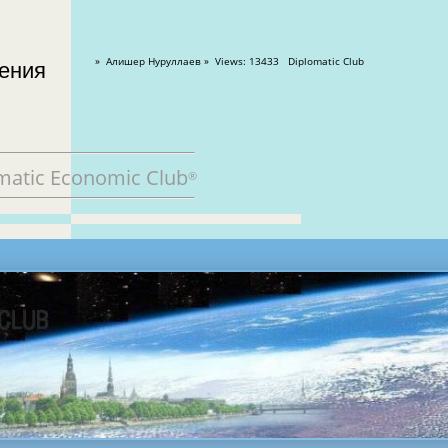
» Алишер Нуруллаев » Views: 13433 Diplomatic Club
matic Economic Club
®