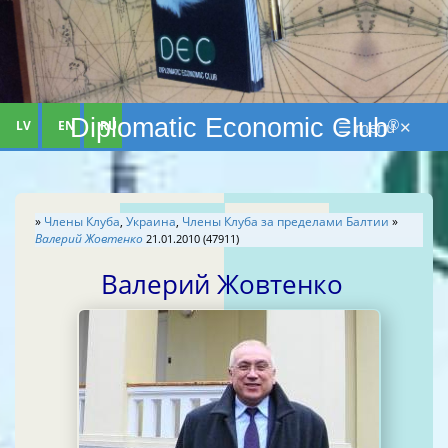
Diplomatic Economic Club
LV
EN
RU
☰ menu ✕
®
»
Члены Клуба
,
Украина
,
Члены Клуба за пределами Балтии
»
Валерий Жовтенко
21.01.2010 (47911)
Валерий Жовтенко