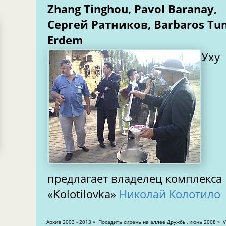
Zhang Tinghou, Pavol Baranay,
Сергей Ратников, Barbaros Tu
Erdem
Уху
предлагает владелец комплекса
«Kolotilovka»
Николай Колотило
Aрхив 2003 - 2013 » Посадить сирень на аллее Дружбы, июнь 2008 » Views: 14232