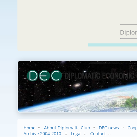
Diplo
Home
::
About Diplomatic Club
::
DEC news
::
Coop
Archive 2004-2010
::
Legal
::
Contact
::