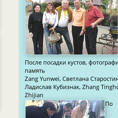
После посадки кустов, фотограф
память
Zang Yunwei, Светлана Старостин
Ладислав Кубизнак, Zhang Tingho
Zhijian
По