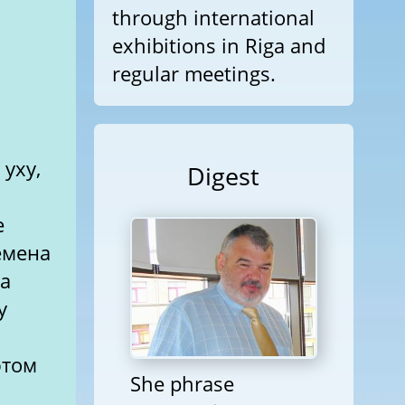
through international
exhibitions in Riga and
regular meetings.
уху,
Digest
емена
ва
у
этом
She phrase