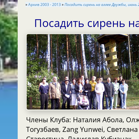
»
Aрхив 2003 - 2013
»
Посадить сирень на аллее Дружбы, июнь 
Посадить сирень н
Члены Клуба: Наталия Абола, Ол
Тогузбаев, Zang Yunwei, Светлана
Старостина, Ладислав Кубизнак,