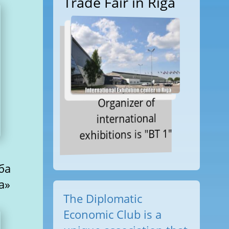
Trade Fair in Riga
Organizer of
international
exhibitions is "BT 1"
ба
a»
The Diplomatic
Economic Club is a