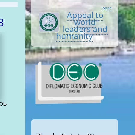
open
Appeal to
08
world
leaders and
humanity
рь