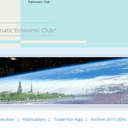
Diplomatic Club
matic Economic Club
®
eration
::
Publications
::
Trade Fair Riga
::
Archive 2011-2016