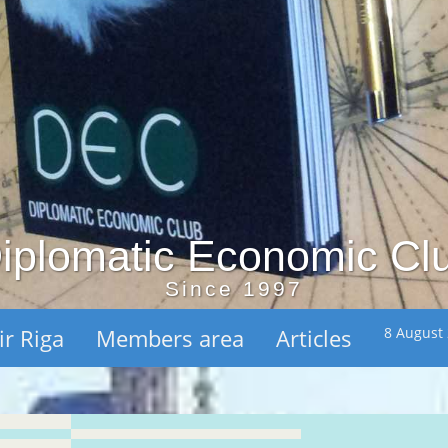
iplomatic Economic Cl
Since 1997
ir Riga
Members area
Articles
8 August