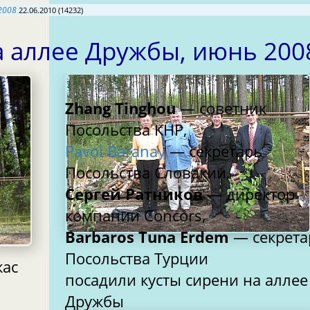
2008
22.06.2010 (14232)
а аллее Дружбы, июнь 20
Zhang Tinghou
— советник
Посольства КНР,
Pavol Baranay
— секретарь
Посольства Словакии,
Сергей Ратников
— директор
компании Concors,
Barbaros Tuna Erdem
— секрета
Посольства Турции
жас
посадили кусты сирени на аллее
Дружбы