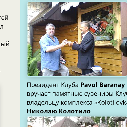
гей
ел
ный
—
в
Президент Клуба
Pavol Baranay
вручает памятные сувениры Клу
владельцу комплекса «Kolotilovk
Николаю Колотило