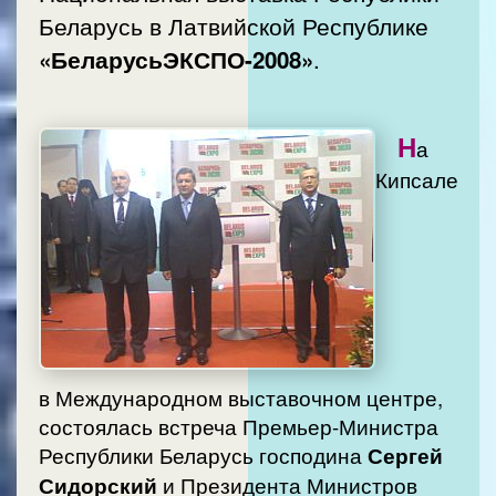
Беларусь в Латвийской Республике
.
«БеларусьЭКСПО-2008»
Н
а
Кипсале
в Международном выставочном центре,
состоялась встреча Премьер-Министра
Республики Беларусь господина
Сергей
Сидорский
и Президента Министров