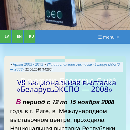
LV
EN
RU
☰ menu ✕
»
Aрхив 2003 - 2013
»
VII национальная выставка «БеларусьЭКСПО
— 2008»
22.06.2010 (14280)
Diplomatic Economic Club
VII национальная выставка
®
«БеларусьЭКСПО — 2008»
В
период с 12 по 15 ноября 2008
года в г. Риге, в Международном
выставочном центре, проходила
Национальная выставка Республики