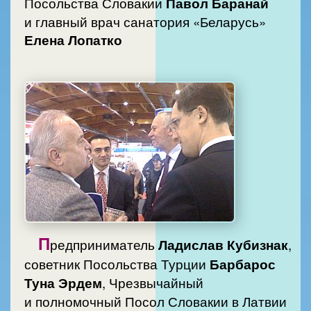
Посольства Словакии
Павол Баранай
и главный врач санатория «Беларусь»
Елена Лопатко
П
редприниматель
Ладислав Кубизнак
,
советник Посольства Турции
Барбарос
Туна Эрдем
, Чрезвычайный
и полномочный Посол Словакии в Латвии