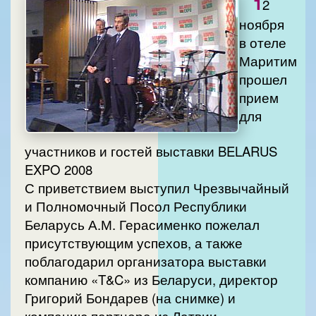
1
2
ноября
в отеле
Маритим
прошел
прием
для
участников и гостей выставки BELARUS
EXPO 2008
С приветствием выступил Чрезвычайный
и Полномочный Посол Республики
Беларусь А.М. Герасименко пожелал
присутствующим успехов, а также
поблагодарил организатора выставки
компанию «T&C» из Беларуси, директор
Григорий Бондарев (на снимке) и
компанию партнера из Латвии