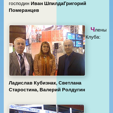
господин
Иван ШпилдаГригорий
Померанцев
Ч
лены
Клуба:
Ладислав Кубизнак, Светлана
Старостина, Валерий Ролдугин