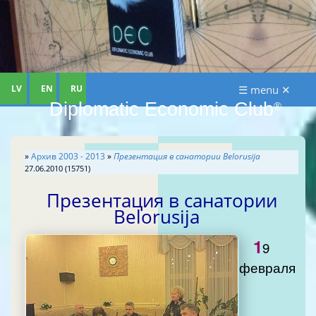
LV
EN
RU
☰ menu ✕
Diplomatic Economic Club
®
»
Aрхив 2003 - 2013
»
Презентация в санатории Belorusija
27.06.2010 (15751)
Презентация в санатории
Belorusija
1
9
февраля