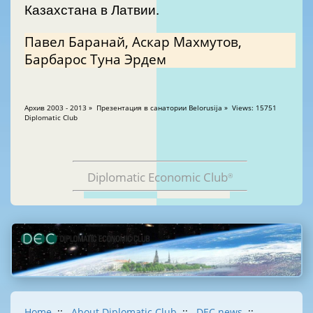
Казахстана в Латвии.
Павел Баранай, Аскар Махмутов,
Барбарос Туна Эрдем
Aрхив 2003 - 2013 » Презентация в санатории Belorusija » Views: 15751
Diplomatic Club
Diplomatic Economic Club
®
Home
::
About Diplomatic Club
::
DEC news
::