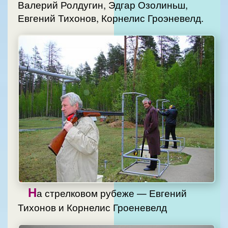
Валерий Ролдугин, Эдгар Озолиньш,
Евгений Тихонов, Корнелис Гроэневелд.
Н
а стрелковом рубеже — Евгений
Тихонов и Корнелис Гроеневелд