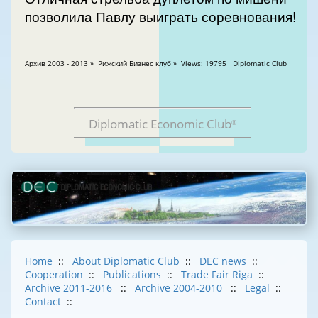
позволила Павлу выиграть соревнования!
Aрхив 2003 - 2013 » Рижский Бизнес клуб » Views: 19795 Diplomatic Club
Diplomatic Economic Club
®
Home
::
About Diplomatic Club
::
DEC news
::
Cooperation
::
Publications
::
Trade Fair Riga
::
Archive 2011-2016
::
Archive 2004-2010
::
Legal
::
Contact
::