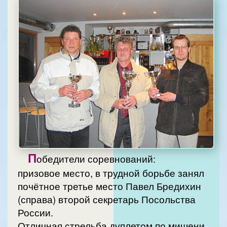
П
обедители соревнований:
призовое место, в трудной борьбе занял
почётное третье место Павел Бредихин
(справа) второй секретарь Посольства
России.
Отличная стрельба дуплетом по мишени