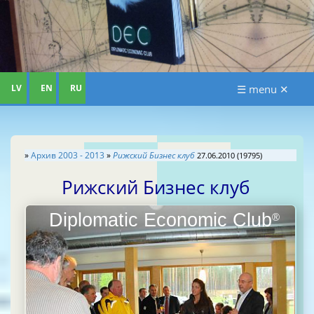
LV
EN
RU
☰ menu ✕
»
Aрхив 2003 - 2013
»
Рижский Бизнес клуб
27.06.2010 (19795)
Рижский Бизнес клуб
Diplomatic Economic Club
®