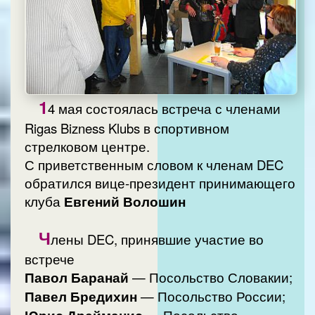
1
4 мая состоялась встреча с членами
Rigas Bizness Klubs в спортивном
стрелковом центре.
С приветственным словом к членам DEC
обратился вице-президент принимающего
клуба
Евгений Волошин
Ч
лены DEC, принявшие участие во
встрече
Павол Баранай
— Посольство Словакии;
Павел Бредихин
— Посольство России;