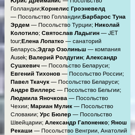
Юрис Дрейманис
— Посольство
Голландии;
Корнелис Гроэневелд
— Посольство Голландии;
Барбарос Туна
Эрдем
— Посольство Турции;
Николай
Колотило
;
Святослав Ладыгин
— JET
tour;
Елена Лопатко
— санаторий
Беларусь;
Эдгар Озолиньш
— компания
Ausek;
Валерий Ролдугин
;
Александр
Сушкевич
— Посольство Беларуси;
Евгений Тихонов
— Посольство России;
Павел Ткачук
— Посольство Беларуси;
Андре Виллерс
— Посольство Бельгии;
Людмила Яночкова
— Посольство
Чехии;
Мариан Мулик
— Посольство
Словакии;
Урс Бюлер
— Посольство
Швейцарии;
Александр Гапоненко
;
Янош
Рекаши
— Посольство Венгрии, Анатолий