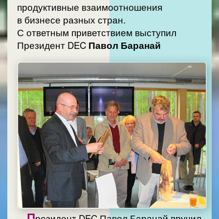
продуктивные взаимоотношения
в бизнесе разных стран.
С ответным приветствием выступил
Президент DEC
Павол Баранай
П
резидент DEC Павол Баранай вручил