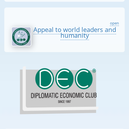
open
Appeal to world leaders and
humanity