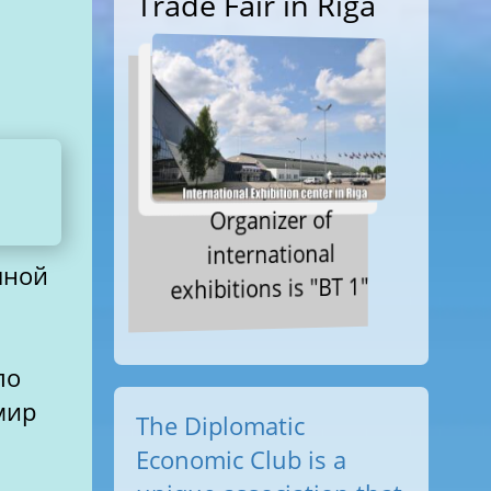
Trade Fair in Riga
Organizer of
international
чной
exhibitions is "BT 1"
по
мир
The Diplomatic
Economic Club is a