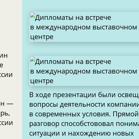
кин
е
ссии
В ходе презентации были осве
ин —
вопросы деятельности компани
рь,
в современных условия. Прямой
ссии
разговор способстововал пони
ситуации и нахождению новых