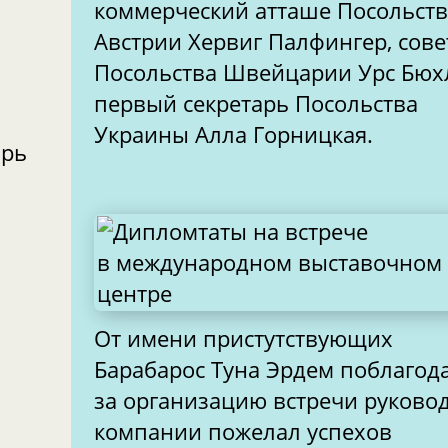
коммерческий атташе Посольст
Австрии Хервиг Палфингер, сов
Посольства Швейцарии Урс Бюх
первый секретарь Посольства
Украины Алла Горницкая.
арь
От имени пристутствующих
Барабарос Туна Эрдем поблагод
за организацию встречи руково
компании пожелал успехов