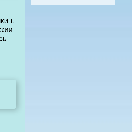
мкин,
ссии
рь