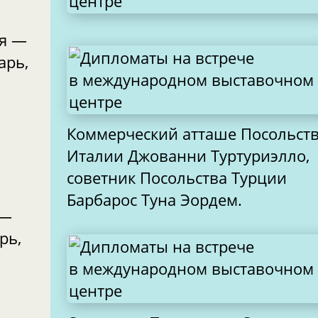
ая —
арь,
Коммерческий атташе Посольст
Италии Джованни Туртуриэлло,
советник Посольства Турции
Барбарос Туна Эордем.
 —
рь,