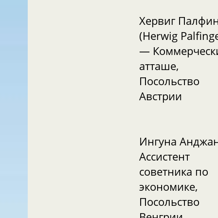
Хервиг Палфин
(Herwig Palfinger)
— Коммерческий
атташе,
Посольство
Австрии
Ингуна Анджа
Ассистент
советника по
экономике,
Посольство
Венгрии