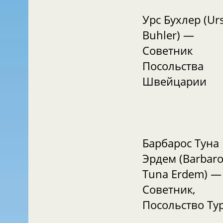
Урс Бухлер (Ur
Buhler) —
Советник
Посольства
Швейцарии
Барбарос Туна
Эрдем (Barbar
Tuna Erdem) —
Советник,
Посольство Ту