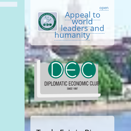
open
Appeal to
world
leaders and
humanity