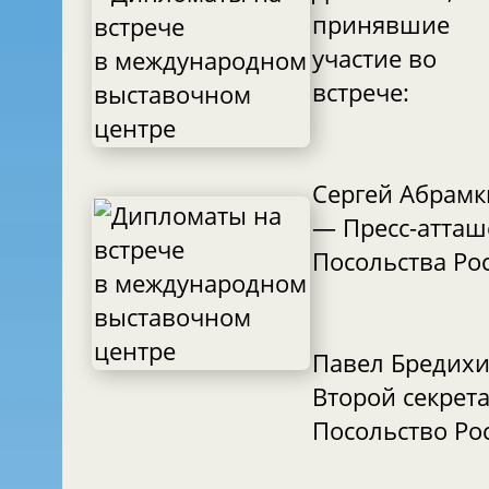
принявшие
участие во
встрече:
Сергей Абрам
— Пресс-атташ
Посольства Ро
Павел Бредих
Второй секрета
Посольство Ро