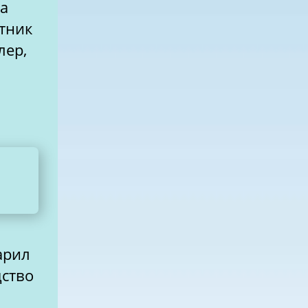
ва
етник
лер,
арил
дство