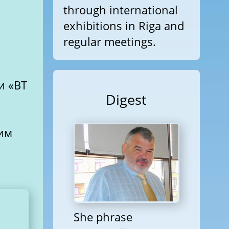
through international
exhibitions in Riga and
regular meetings.
и «ВТ
Digest
ним
She phrase