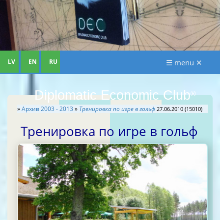
LV
EN
RU
☰ menu ✕
Diplomatic Economic Club
®
»
Aрхив 2003 - 2013
»
Тренировка по игре в гольф
27.06.2010 (15010)
Тренировка по игре в гольф