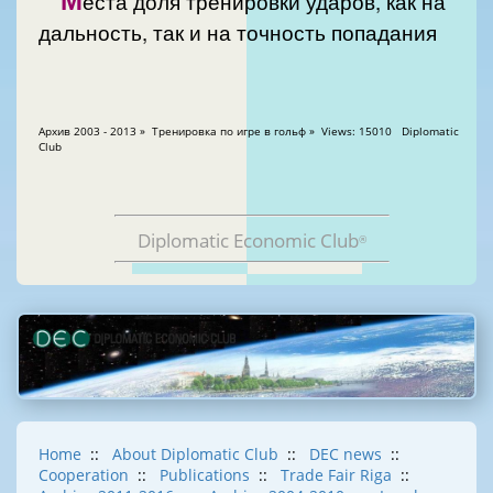
еста доля тренировки ударов, как на
дальность, так и на точность попадания
Aрхив 2003 - 2013 » Тренировка по игре в гольф » Views: 15010 Diplomatic
Club
Diplomatic Economic Club
®
Home
::
About Diplomatic Club
::
DEC news
::
Cooperation
::
Publications
::
Trade Fair Riga
::