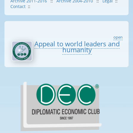
Archive 2011-2016
::
Archive 2004-2010
::
Legal
::
Contact
::
open
Appeal to world leaders and
humanity