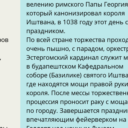
велению римского Папы Георгия
который канонизировал короля
Иштвана, в 1038 году этот день 
праздником.
ров
По всей стране торжества прохо
очень пышно, с парадом, оркест
,
Эстергомский кардинал служит м
в будапештском Кафедральном
соборе (Базилике) святого Иштва
где находятся мощи правой рук
короля. После мессы торжествен
процессия проносит раку с мощ
по городу. Завершается праздни
впечатляющим фейерверком на 