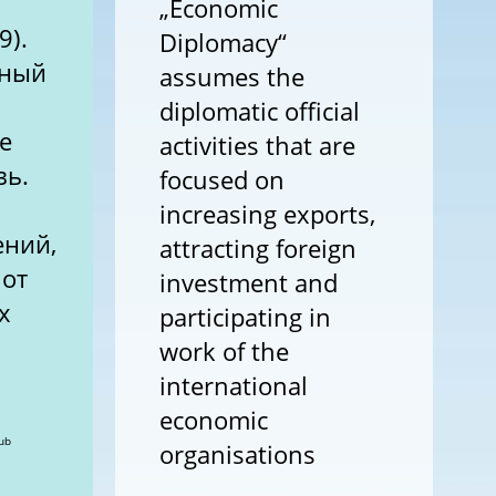
„Economic
9).
Diplomacy“
нный
assumes the
diplomatic official
е
activities that are
вь.
focused on
increasing exports,
ений,
attracting foreign
 от
investment and
х
participating in
work of the
international
economic
atic Club
organisations