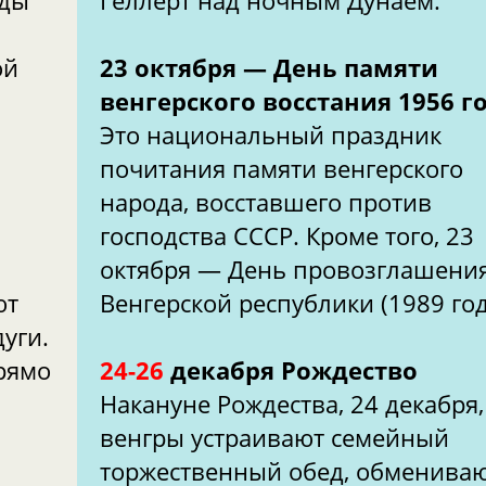
оды
Геллерт над ночным Дунаем.
ой
23 октября — День памяти
венгерского восстания 1956 г
Это национальный праздник
почитания памяти венгерского
народа, восставшего против
господства СССР. Кроме того, 23
октября — День провозглашени
ют
Венгерской республики (1989 год
уги.
рямо
24-26
декабря Рождество
Накануне Рождества, 24 декабря,
венгры устраивают семейный
торжественный обед, обменива