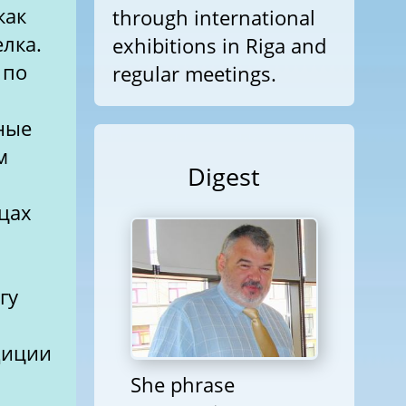
как
through international
елка.
exhibitions in Riga and
 по
regular meetings.
ные
м
Digest
цах
гу
диции
She phrase