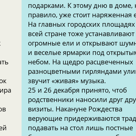
подарками. К этому дню в доме, 
правило, уже стоит наряженная 
На главных городских площадях
всей стране тоже устанавливают
к
огромные ели и открывают шум
и веселые ярмарки под открыты
ать
небом. На щедро расцвеченных
разноцветными гирляндами ули
ок
звучит «живая» музыка.
мира
25 и 26 декабря принято, чтоб
родственники наносили друг дру
ов
визиты. Накануне Рождества
верующие придерживаются тра
ей
подавать на стол лишь постные