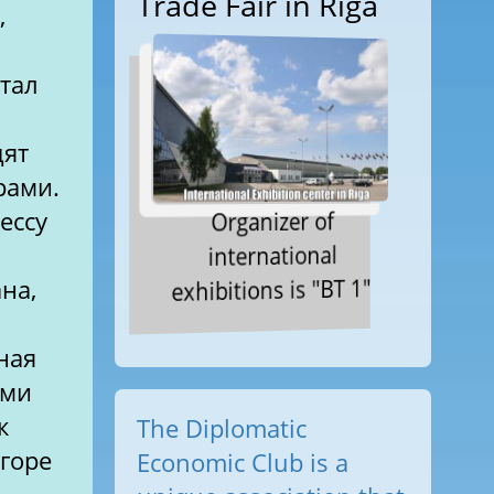
Trade Fair in Riga
,
стал
дят
рами.
Organizer of
ессу
international
exhibitions is "BT 1"
на,
и
ная
ами
к
The Diplomatic
горе
Economic Club is a