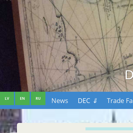
D
LV
EN
RU
News
DEC
⇓
Trade Fa