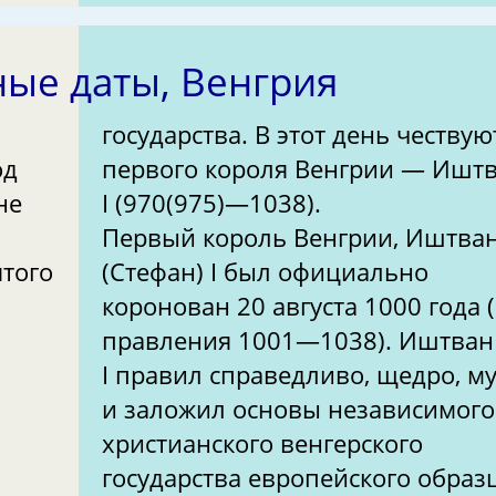
ые даты, Венгрия
государства. В этот день чествую
од
первого короля Венгрии — Ишт
не
I (970(975)—1038).
Первый король Венгрии, Иштва
ятого
(Стефан) I был официально
коронован 20 августа 1000 года 
правления 1001—1038). Иштван
I правил справедливо, щедро, м
и заложил основы независимого
христианского венгерского
государства европейского образ