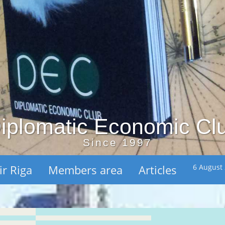
iplomatic Economic Cl
Since 1997
ir Riga
Members area
Articles
6 August