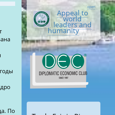
open
Appeal to
world
leaders and
humanity
т
вана
н
(годы
удро
ца. По