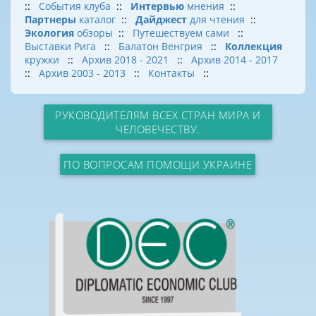
::
События клуба
::
Интервью
мнения
::
Партнеры
каталог
::
Дайджест
для чтения
::
Экология
обзоры
::
Путешествуем сами
::
Выставки Рига
::
Балатон Венгрия
::
Коллекция
кружки
::
Архив 2018 - 2021
::
Архив 2014 - 2017
::
Архив 2003 - 2013
::
Контакты
::
РУКОВОДИТЕЛЯМ ВСЕХ СТРАН МИРА И
ЧЕЛОВЕЧЕСТВУ.
ПО ВОПРОСАМ ПОМОЩИ УКРАИНЕ