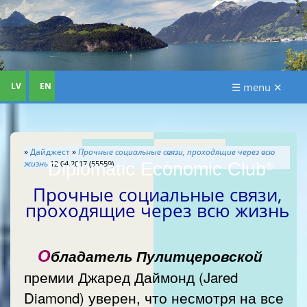
LV
EN
☰ menu ✕
»
Дайджест
»
Прочные социальные связи, проходящие через всю
жизнь
12.04.2017 (55559)
Diplomatic Economic Club
®
Прочные социальные связи,
проходящие через всю жизнь
О
бладатель Пулитцеровской
премии Джаред Даймонд (Jared
Diamond) уверен, что несмотря на все