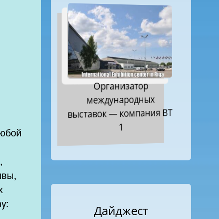
Организатор
международных
выставок — компания ВТ
1
любой
,
ивы,
х
y:
Дайджест