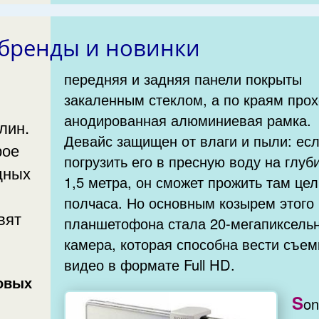
бренды и новинки
передняя и задняя панели покрыты
закаленным стеклом, а по краям про
анодированная алюминиевая рамка.
Девайс защищен от влаги и пыли: ес
рое
погрузить его в пресную воду на глуб
дных
1,5 метра, он сможет прожить там це
полчаса. Но основным козырем этого
вят
планшетофона стала 20-мегапиксель
камера, которая способна вести съемку
видео в формате Full HD.
овых
S
on