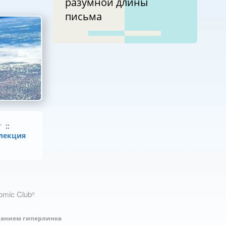
разумной длины
письма
г
::
лекция
nomic Club
®
занием гиперлинка