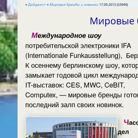
»
Дайджест
»
Мировые бренды и новинки
17.09.2013 (53949)
Мировые 
Международное шоу
потребительской электроники IFA
(Internationale Funkausstellung), Берлин.
К осеннему берлинскому шоу, кото
замыкает годовой цикл междунаро
IT-выставок: CES, MWC, CeBIT,
Computex, — мировые бренды гото
последний залп своих новинок.
Ч
ас
дел