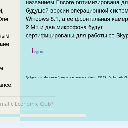
названием Encore оптимизирована д
будущей версии операционной систе
l,
Windows 8.1, а ее фронтальная каме
One
2 Мп и два микрофона будут
сертифицированы для работы со Skyp
бным
ране
i
togi.ru
ым
Дайджест » Мировые бренды и новинки » Views: 53949 Diplomat
ance:
omatic Economic Club
®