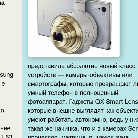
ра
y
представила абсолютно новый класс
msung
устройств — камеры-объективы или
ые
смартографы, которые превращают 
умный телефон в полноценный
фотоаппарат. Гаджеты QX Smart Lens
ко
которые внешне выглядят как объект
умеют работать автономно, ведь у ни
ение
такая же начинка, что и в камерах Son
1,63
процессор, матрица, рычажок зума,