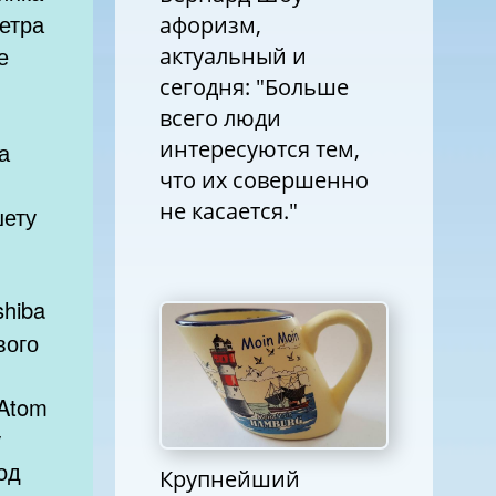
етра
афоризм,
е
актуальный и
сегодня: "Больше
всего люди
интересуются тем,
а
что их совершенно
не касается."
шету
hiba
вого
 Atom
у
под
Крупнейший