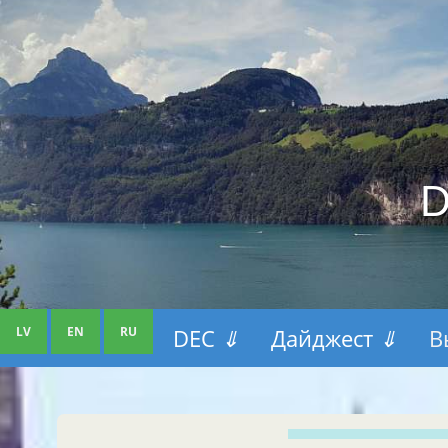
D
LV
EN
RU
DEC
⇓
Дайджест
⇓
В