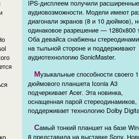
IPS-дисплеем получили расширенны
м
аудиовозможности. Модели имеют ра
и
диагонали экранов (8 и 10 дюймов), н
одинаковое разрешение — 1280x800 т
Оба девайса снабжены стереодинам
Но
на тыльной стороне и поддерживают
ol
аудиотехнологию SonicMaster.
хого
ется
М
узыкальные способности своего 1
дюймового планшета Iconia A3
ься
подчеркивает Acer. Эта новинка,
оснащенная парой стереодинамиков,
поддерживает технологию Dolby Digital
С
амый тонкий планшет на базе Wi
8 представила на выставке Sony. Нов
ко