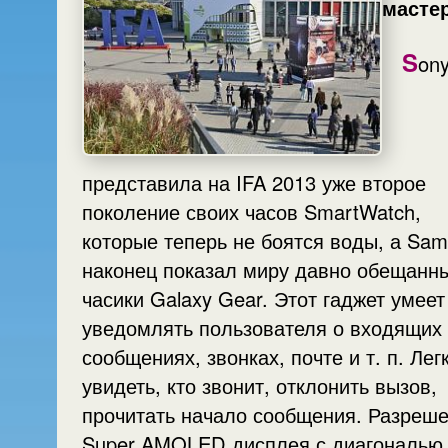
масте
S
on
представила на IFA 2013 уже второе
поколение своих часов SmartWatch,
которые теперь не боятся воды, а Sa
наконец показал миру давно обещанн
часики Galaxy Gear. Этот гаджет умеет
уведомлять пользователя о входящих
сообщениях, звонках, почте и т. п. Лег
увидеть, кто звонит, отклонить вызов,
прочитать начало сообщения. Разреш
Super AMOLED дисплея с диагональю 