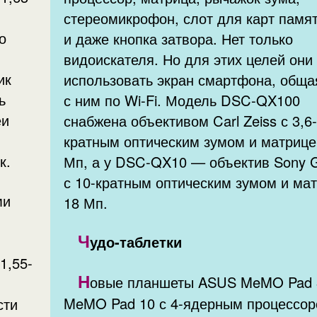
стереомикрофон, слот для карт памя
о
и даже кнопка затвора. Нет только
видоискателя. Но для этих целей они
ик
использовать экран смартфона, обща
ь
с ним по Wi-Fi. Модель DSC-QX100
еи
снабжена объективом Carl Zeiss с 3,6
кратным оптическим зумом и матрице
к.
Мп, а у DSC-QX10 — объектив Sony 
с 10-кратным оптическим зумом и ма
ми
18 Мп.
Ч
удо-таблетки
1,55-
Н
овые планшеты ASUS MeMO Pad 
MeMO Pad 10 с 4-ядерным процессор
сти