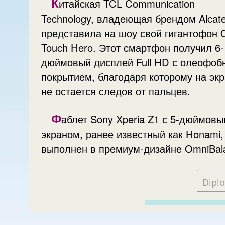
К
итайская TCL Communication
Technology, владеющая брендом Alcate
представила на шоу свой гигантофон 
Touch Hero. Этот смартфон получил 6-
дюймовый дисплей Full HD с олеофо
покрытием, благодаря которому на эк
не остается следов от пальцев.
Ф
аблет Sony Xperia Z1 с 5-дюймов
экраном, ранее известный как Honami,
выполнен в премиум-дизайне OmniBal
Dipl