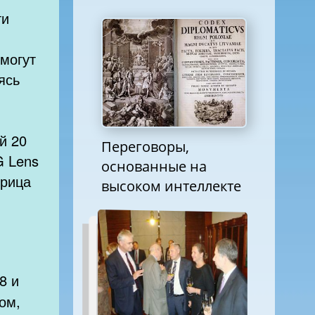
ти
 могут
ясь
-
й 20
Переговоры,
G Lens
основанные на
трица
высоком интеллекте
8 и
ом,