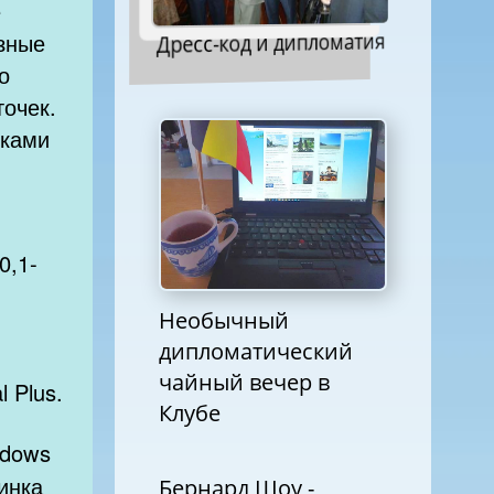
е
Дресс-код и дипломатия
зные
о
очек.
иками
0,1-
Необычный
дипломатический
чайный вечер в
 Plus.
Клубе
ndows
инка
Бернард Шоу -