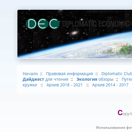
Начало
::
Правовая информация
::
Diplomatic Clu
Дайджест
для чтения
::
Экология
обзоры
::
Путе
кружки
::
Архив 2018 - 2021
::
Архив 2014 - 2017
C
opyr
Использование фо