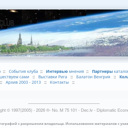
b
::
События клуба
::
Интервью
мнения
::
Партнеры
катало
шествуем сами
::
Выставки Рига
::
Балатон Венгрия
::
Кол
::
Архив 2003 - 2013
::
Контакты
::
ight © 1997(2005) -
2026
®
- No. M 75 101 - Dec.lv - Diplomatic Eco
тографий с разрешения владельца. Использование материалов с ука