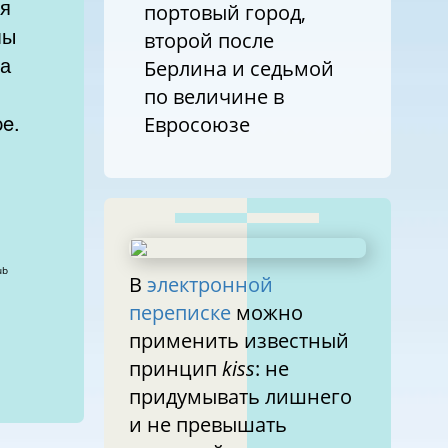
ля
портовый город,
мы
второй после
ра
Берлина и седьмой
по величине в
e.
Евросоюзе
ic Club
В
электронной
переписке
можно
применить известный
принцип
kiss
: не
придумывать лишнего
и не превышать