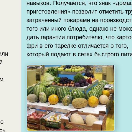
навыков. Получается, что знак «дома
приготовления» позволит отметить тр
затраченный поварами на производст
того или иного блюда, однако не мож
дать гарантии потребителю, что карт
фри в его тарелке отличается о того,
или
который подают в сетях быстрого пит
й
ым
но
сь