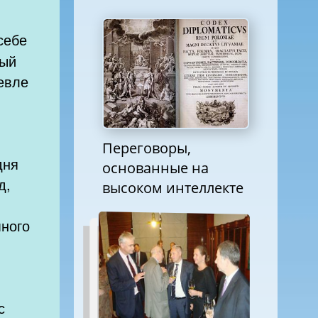
себе
рый
евле
Переговоры,
дня
основанные на
д,
высоком интеллекте
много
с