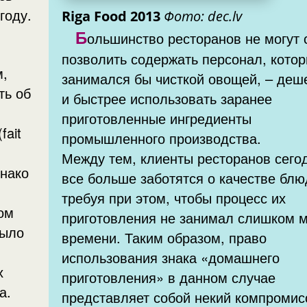
году.
Riga Food 2013
Фото: dec.lv
Б
ольшинство ресторанов не могут 
позволить содержать персонал, кото
м,
занимался бы чисткой овощей, – деш
ть об
и быстрее использовать заранее
приготовленные ингредиенты
fait
промышленного производства.
Между тем, клиенты ресторанов сего
днако
все больше заботятся о качестве блю
требуя при этом, чтобы процесс их
ом
приготовления не занимал слишком 
было
времени. Таким образом, право
использования знака «домашнего
х
приготовления» в данном случае
а.
представляет собой некий компромис