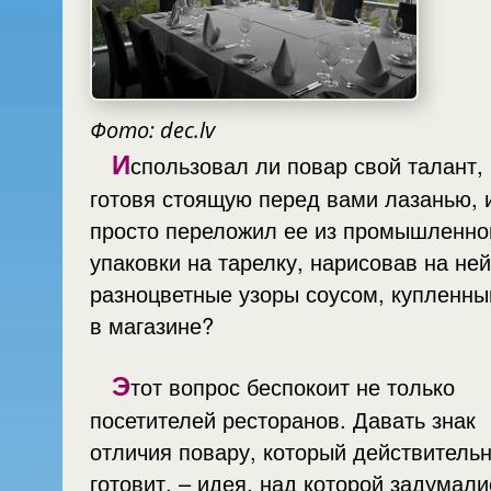
Фото: dec.lv
И
спользовал ли повар свой талант,
готовя стоящую перед вами лазанью, 
просто переложил ее из промышленно
упаковки на тарелку, нарисовав на ней
разноцветные узоры соусом, купленн
в магазине?
Э
тот вопрос беспокоит не только
посетителей ресторанов. Давать знак
отличия повару, который действитель
готовит, – идея, над которой задумали