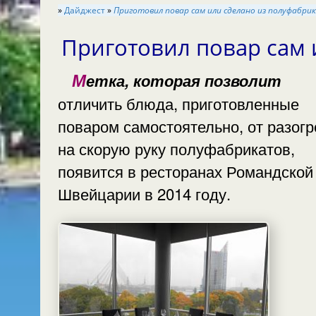
»
Дайджест
»
Приготовил повар сам или сделано из полуфабри
Приготовил повар сам
Метка, которая позволит
отличить блюда, приготовленные
поваром самостоятельно, от разог
на скорую руку полуфабрикатов,
появится в ресторанах Романдской
Швейцарии в 2014 году.