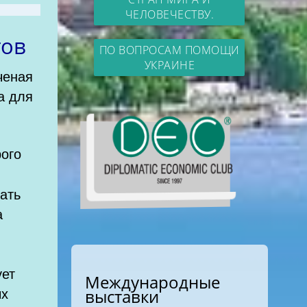
ЧЕЛОВЕЧЕСТВУ.
атов
ПО ВОПРОСАМ ПОМОЩИ
УКРАИНЕ
ченая
а для
рого
ать
а
ует
Международные
ых
выставки