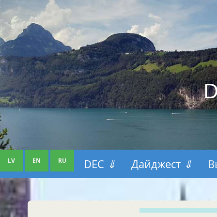
D
LV
EN
RU
DEC
⇓
Дайджест
⇓
В