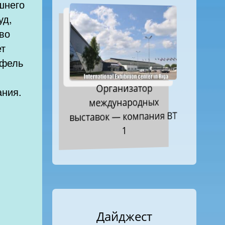
шнего
уд,
во
ет
офель
Организатор
ания.
международных
выставок — компания ВТ
1
Дайджест