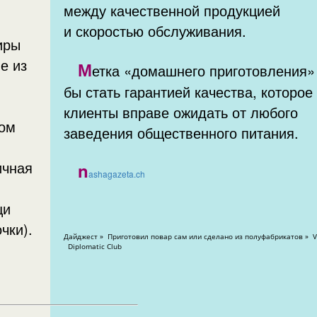
между качественной продукцией
и скоростью обслуживания.
е из
М
етка «домашнего приготовления»
бы стать гарантией качества, которое
клиенты вправе ожидать от любого
ном
заведения общественного питания.
ичная
n
ashagazeta.ch
щи
чки).
Дайджест » Приготовил повар сам или сделано из полуфабрикатов » Views: 54381
Diplomatic Club