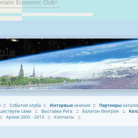
omatic Economic Club
®
b
::
События клуба
::
Интервью
мнения
::
Партнеры
катало
шествуем сами
::
Выставки Рига
::
Балатон Венгрия
::
Кол
::
Архив 2003 - 2013
::
Контакты
::