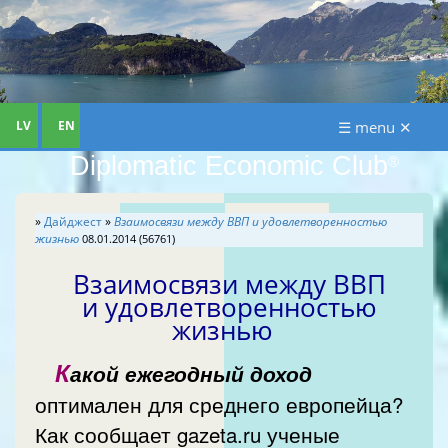
LV
EN
☰ menu ✕
Diplomatic Economic Club
®
»
Дайджест
»
Взаимосвязи между ВВП и удовлетворенностью
жизнью
08.01.2014 (56761)
Взаимосвязи между ВВП
и удовлетворенностью
жизнью
К
акой ежегодный доход
оптимален для среднего европейца?
Как сообщает gazeta.ru ученые