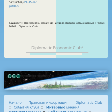
Satisfaction)
PLOS one
gazeta.ru
Дайджест » Взаимосвязи между ВВП и удовлетворенностью жизнью » Views:
56761 Diplomatic Club
Diplomatic Economic Club
®
Начало
::
Правовая информация
::
Diplomatic Club
::
События клуба
::
Интервью
мнения
::
Партнеры
каталог
::
Дайджест
для чтения
::