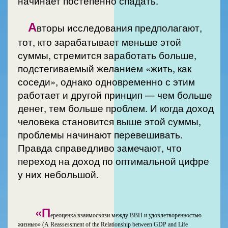
начинает постепенно спадать.
А
вторы исследования предполагают,
тот, кто зарабатывает меньше этой
суммы, стремится заработать больше,
подстегиваемый желанием «жить, как
соседи», однако одновременно с этим
работает и другой принцип — чем больше
денег, тем больше проблем. И когда доход
человека становится выше этой суммы,
проблемы начинают перевешивать.
Правда справедливо замечают, что
переход на доход по оптимальной цифре
у них небольшой.
«П
ереоценка взаимосвязи между ВВП и удовлетворенностью
жизнью» (A Reassessment of the Relationship between GDP and Life