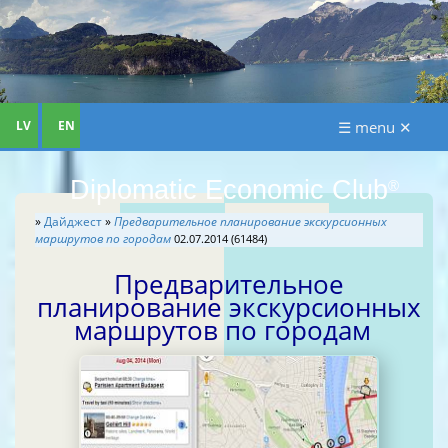
LV
EN
☰ menu ✕
Diplomatic Economic Club
®
»
Дайджест
»
Предварительное планирование экскурсионных
маршрутов по городам
02.07.2014 (61484)
Предварительное
планирование экскурсионных
маршрутов по городам