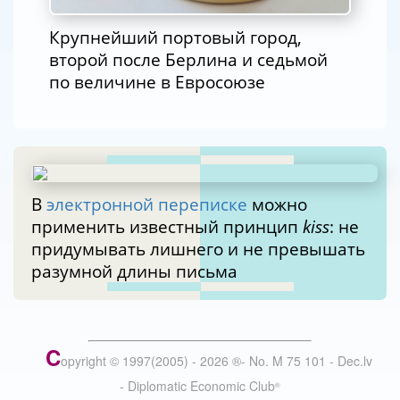
Крупнейший портовый город,
второй после Берлина и седьмой
по величине в Евросоюзе
В
электронной переписке
можно
применить известный принцип
kiss
: не
придумывать лишнего и не превышать
разумной длины письма
C
opyright © 1997(2005) -
2026
®
- No. M 75 101 - Dec.lv
- Diplomatic Economic Club
®