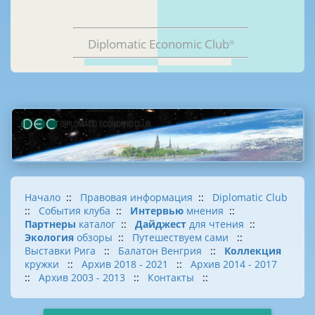
Diplomatic Economic Club
®
Начало
::
Правовая информация
::
Diplomatic Club
::
События клуба
::
Интервью
мнения
::
Партнеры
каталог
::
Дайджест
для чтения
::
Экология
обзоры
::
Путешествуем сами
::
Выставки Рига
::
Балатон Венгрия
::
Коллекция
кружки
::
Архив 2018 - 2021
::
Архив 2014 - 2017
::
Архив 2003 - 2013
::
Контакты
::