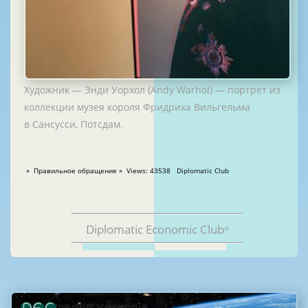
Художник — Энди Уорхол (Andy Warhol) — портрет из
коллекции музея короля Фридриха Вильгельма
в Сансусси, Потсдам.
» Правильное обращение » Views: 43538 Diplomatic Club
Diplomatic Economic Club
®