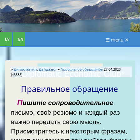
LV
EN
☰ menu ✕
»
Дипломатия
,
Дайджест
»
Правильное обращение
27.04.2023
Diplomatic Economic Club
®
(43538)
Правильное обращение
П
ишите сопроводительное
письмо, своё резюме и каждый раз
важно передать свою мысль.
Присмотритесь к некоторым фразам,
может они помогут при выборе формы