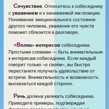
С
очувствие
. Относитесь к собеседнику
с
уважением
и к занимаемой им позиции.
Понимание эмоционального состояния
другого человека, уважение его чувств
поможет сблизится в разговоре.
«В
олна» интересов
собеседника.
Простыми словами — быть внимательным
к интересам собеседника. Если каждый
говорит только «о своём», вы быстро
перестанете получать удовольствие от
встречи. Внимательность и возможность
высказаться каждой стороне.
Р
ечь
должна увлекать собеседника.
Приводите примеры, подтверждая