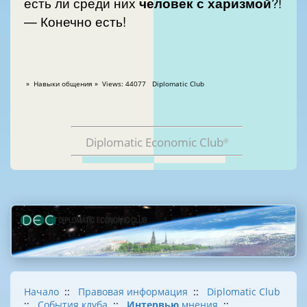
есть ли среди них
человек с харизмой
?!
— Конечно есть!
» Навыки общения » Views: 44077 Diplomatic Club
Diplomatic Economic Club
®
Начало
::
Правовая информация
::
Diplomatic Club
::
События клуба
::
Интервью
мнения
::