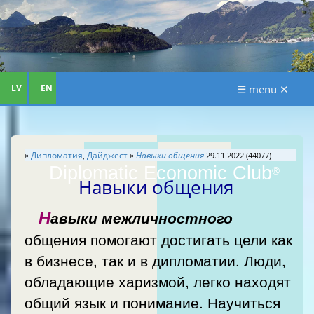
LV
EN
☰ menu ✕
»
Дипломатия
,
Дайджест
»
Навыки общения
29.11.2022 (44077)
Diplomatic Economic Club
®
Навыки общения
Н
авыки межличностного
общения помогают достигать цели как
в бизнесе, так и в дипломатии. Люди,
обладающие харизмой, легко находят
общий язык и понимание. Научиться